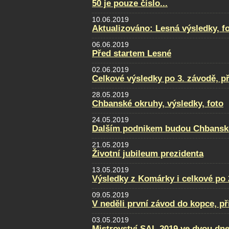
50 je pouze číslo...
10.06.2019
Aktualizováno: Lesná výsledky, fot
06.06.2019
Před startem Lesné
02.06.2019
Celkové výsledky po 3. závodě, p
28.05.2019
Chbanské okruhy, výsledky, foto
24.05.2019
Dalším podnikem budou Chbansk
21.05.2019
Životní jubileum prezidenta
13.05.2019
Výsledky z Komárky i celkové po 
09.05.2019
V neděli první závod do kopce, př
03.05.2019
Mistrovství SAL 2019 ve dvou dne