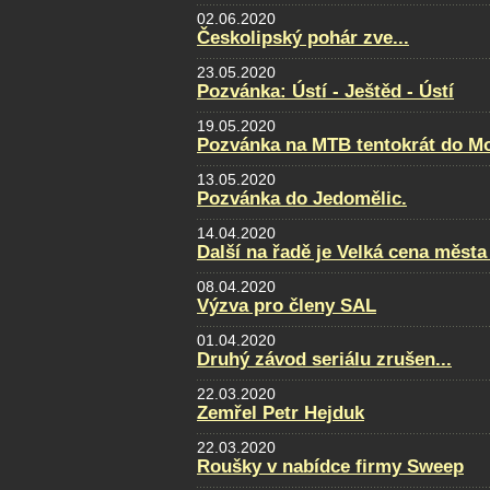
02.06.2020
Českolipský pohár zve...
23.05.2020
Pozvánka: Ústí - Ještěd - Ústí
19.05.2020
Pozvánka na MTB tentokrát do Mo
13.05.2020
Pozvánka do Jedomělic.
14.04.2020
Další na řadě je Velká cena města
08.04.2020
Výzva pro členy SAL
01.04.2020
Druhý závod seriálu zrušen...
22.03.2020
Zemřel Petr Hejduk
22.03.2020
Roušky v nabídce firmy Sweep