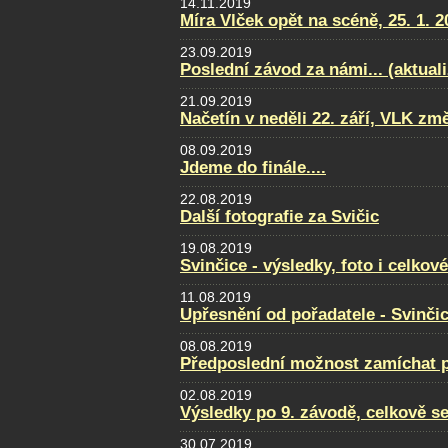
14.11.2019
Míra Vlček opět na scéně, 25. 1. 2
23.09.2019
Poslední závod za námi... (aktual
21.09.2019
Načetín v neděli 22. září, VLK změ
08.09.2019
Jdeme do finále....
22.08.2019
Další fotografie za Svičic
19.08.2019
Svinčice - výsledky, foto i celkov
11.08.2019
Upřesnění od pořadatele - Svinči
08.08.2019
Předposlední možnost zamíchat po
02.08.2019
Výsledky po 9. závodě, celkově se
30.07.2019