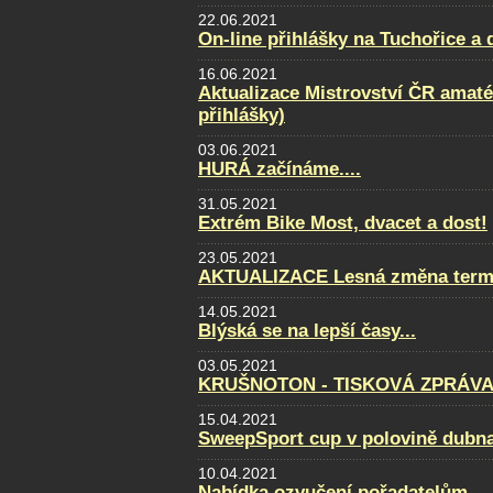
22.06.2021
On-line přihlášky na Tuchořice a
16.06.2021
Aktualizace Mistrovství ČR amatér
přihlášky)
03.06.2021
HURÁ začínáme....
31.05.2021
Extrém Bike Most, dvacet a dost!
23.05.2021
AKTUALIZACE Lesná změna term
14.05.2021
Blýská se na lepší časy...
03.05.2021
KRUŠNOTON - TISKOVÁ ZPRÁVA 
15.04.2021
SweepSport cup v polovině dubn
10.04.2021
Nabídka ozvučení pořadatelům