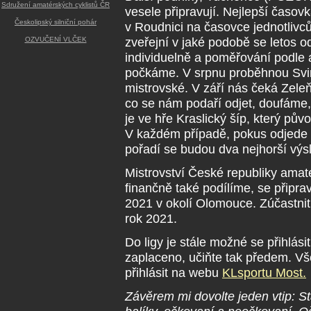
Sdružení amatérských cyklistů ČR
vesele připravují. Nejlepší časo
Českolipský silniční pohár
v Roudnici na časovce jednotlivc
zveřejní v jaké podobě se letos 
OZVUČENÍ VLČEK
individuelně a poměřování podle ap
počkáme. V srpnu proběhnou Svin
mistrovské. V září nás čeká Zeleň
co se nám podaří odjet, doufáme,
je ve hře Kraslický šíp, který pů
V každém případě, pokus odjede 
pořadí se budou dva nejhorší výsl
Mistrovství České republiky amat
finančně také podílíme, se připra
2021 v okolí Olomouce. Zúčastnit
rok 2021.
Do ligy je stále možné se přihlási
zaplaceno, učiňte tak předem. Vše
přihlásit na webu
KLsportu Most.
Závěrem mi dovolte jeden vtip:
St