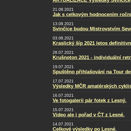
AKTUALIZACE Výsledky Svinčice, f
21.08.2021
Jak s celkovým hodnocením ročn
13.08.2021
Svinčice budou Mistrovstvím Sev
03.08.2021
Kraslický šíp 2021 letos definitiv
28.07.2021
Krušnoton 2021 - individuální retr
19.07.2021
Spuštěno přihlašování na Tour de
17.07.2021
Výsledky MČR amatérských cykli
16.07.2021
Ve fotogalerii pár fotek z Lesný.
15.07.2021
Video ale i pořad v ČT z Lesné.
14.07.2021
Celkové výsledky po Lesné.