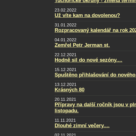
Tuchořické okruhy - změna termí
23.02.2022
Už víte kam na dovolenou?
31.01.2022
Rozpracovaný kalendář na rok 20
04.01.2022
Zemřel Petr Jerman st.
22.12.2021
Hodně sil do nové sezóny....
15.12.2021
Spuštěno přihlašování do nového
13.12.2021
Krásných 80
20.11.2021
Přípravy na další ročník jsou v p
listopadu.
11.11.2021
Dlouhé zimní večery....
02.11.2021