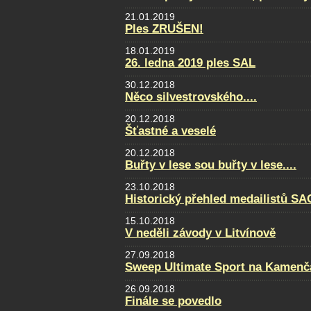
21.01.2019
Ples ZRUŠEN!
18.01.2019
26. ledna 2019 ples SAL
30.12.2018
Něco silvestrovského....
20.12.2018
Šťastné a veselé
20.12.2018
Buřty v lese sou buřty v lese....
23.10.2018
Historický přehled medailistů S
15.10.2018
V neděli závody v Litvínově
27.09.2018
Sweep Ultimate Sport na Kamenčá
26.09.2018
Finále se povedlo