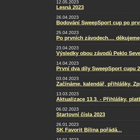
12.05.2023
Lesná 2023
26.04.2023
Bodování SweepSport cup po prv
25.04.2023
Po prvních závodech.... děkujeme
23.04.2023
Výsledky obou závodů Peklo Sever
14.04.2023
První dva díly SweepSport cupu 
03.04.2023
Začínáme, kalendář, přihlášky, Zpra
13.03.2023
Aktualizace 13.3. - Přihlášky, pla
06.02.2023
Startovní čísla 2023
26.01.2023
SK Favorit Bílina pořádá...
10.01.2023