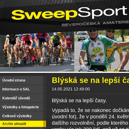
Blýská se na lepší ča
Úvodní strana
14.05.2021 12:49:00
Informace o SAL
Kalendář závodů
Blýská se na lepší časy.
Výsledky a fotogalerie
Vypadá to, že se nakonec dočkám
úvodní fot), že v pondělí 24. kvě
Celkové výsledky
dalšího rozvolnění, podle kterého
Archiv aktualit