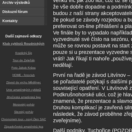
venku víc jak 200 lidí, což už se
Archiv výsledků
že vše dobře dopadne a podmínky
Diskuzní fórum
budou z naší strany akceptovateln
že pokud se závody rozjedou a b
Kontakty
preferovat on-line přihlášení a p
Ve finále by to vypadalo například 
Další zajmavé odkazy
vyzvednuté své číslo na sezónu, o
Klub cyklistů Roudnických
může se rovnou postavit na start 
pouze si u prezentace vyzvedne st
Kraslický šíp
vrátí! Jak říkají ti nahoře „použí
Tour de Zeleňák
nedělají.
Foto Jakub Krása
První na řadě je závod Litvínov – 
HOME - fotoclub
se pořadatelé potýkají s dalšími 
Závod do vrchu Měděnec
související opatření. V Litvínově
Unie amatérských cyklistů
Podkrušnohorské ulici, což je hla
Jihočeská amatérská liga
znamená, že prezentace a slavnos
Moravský pohár
Druhou komplikací je zavřená siln
Slezský pohár
následek, že závod proběhne zřej
zveřejníme).
Chronometr tour - nový člen SAC
Západočeská amatérská liga
Další podniky, Tuchořice (POZOR