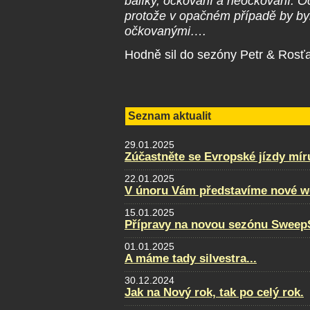
balíky, očkovaní a neočkovaní. Oč
protože v opačném případě by byli
očkovanými….
Hodně sil do sezóny Petr & Rosť
Seznam aktualit
29.01.2025
Zúčastněte se Evropské jízdy mír
22.01.2025
V únoru Vám představíme nové w
15.01.2025
Přípravy na novou sezónu SweepS
01.01.2025
A máme tady silvestra...
30.12.2024
Jak na Nový rok, tak po celý rok.