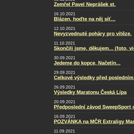
Zemřel Pavel Neprášek st.
16.10.2021
Blázen, hoďte na něj síť...
12.10.2021
Nevyzvednuté poháry pro vítěze.
11.10.2021
Skončili jsme, děkujem... (foto, v
30.09.2021
Jedeme do kopce, Načetín...
29.09.2021
Celkové výsledky před posledním
26.09.2021
Výsledky Maratonu Česká Lípa
20.09.2021
Předposlední závod SweepSport cu
16.09.2021
POZVÁNKA na MČR Extraligy Maste
11.09.2021