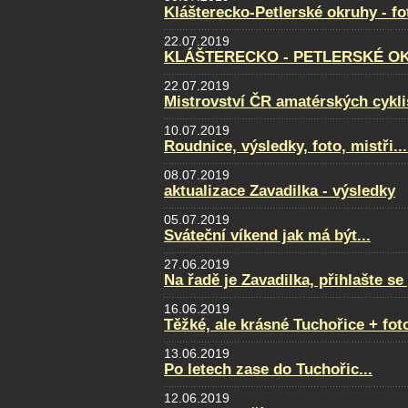
Klášterecko-Petlerské okruhy - f
22.07.2019
KLÁŠTERECKO - PETLERSKÉ OKRU
22.07.2019
Mistrovství ČR amatérských cyklis
10.07.2019
Roudnice, výsledky, foto, mistři...
08.07.2019
aktualizace Zavadilka - výsledky
05.07.2019
Sváteční víkend jak má být...
27.06.2019
Na řadě je Zavadilka, přihlašte s
16.06.2019
Těžké, ale krásné Tuchořice + fot
13.06.2019
Po letech zase do Tuchořic...
12.06.2019