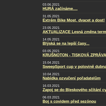
03.06.2021
HURÁ začínáme....
31.05.2021
Extrém Bike Most, dvacet a dost!
23.05.2021
AKTUALIZACE Lesná změna term
14.05.2021
Blýská se na lepší časy...
03.05.2021
KRUŠNOTON - TISKOVÁ ZPRÁVA 
15.04.2021
SweepSport cup v polovině dubn
10.04.2021
Nabídka ozvučení pořadatelům
16.03.2021
Zapoj se do Bleskového sčítání cy
06.03.2021
Boj s covidem před sezónou