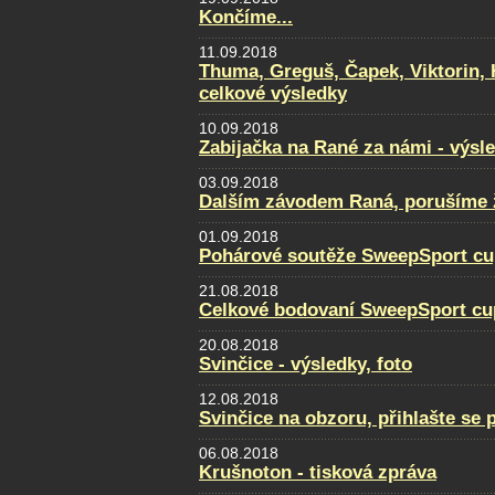
Končíme...
11.09.2018
Thuma, Greguš, Čapek, Viktorin, 
celkové výsledky
10.09.2018
Zabijačka na Rané za námi - výsl
03.09.2018
Dalším závodem Raná, porušíme ž
01.09.2018
Pohárové soutěže SweepSport cu
21.08.2018
Celkové bodovaní SweepSport cu
20.08.2018
Svinčice - výsledky, foto
12.08.2018
Svinčice na obzoru, přihlašte se 
06.08.2018
Krušnoton - tisková zpráva