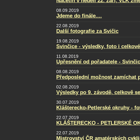
Načetín v neděli 22. září, VLK změ
08.09.2019
Jdeme do finále....
22.08.2019
Další fotografie za Svičic
19.08.2019
Svinčice - výsledky, foto i celkov
11.08.2019
Upřesnění od pořadatele - Svinči
08.08.2019
Předposlední možnost zamíchat po
02.08.2019
Výsledky po 9. závodě, celkově se
30.07.2019
Klášterecko-Petlerské okruhy - f
22.07.2019
KLÁŠTERECKO - PETLERSKÉ OKRU
22.07.2019
Mistrovství ČR amatérských cyklis