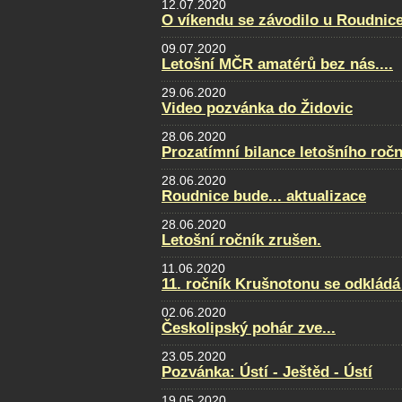
12.07.2020
O víkendu se závodilo u Roudnice.
09.07.2020
Letošní MČR amatérů bez nás....
29.06.2020
Video pozvánka do Židovic
28.06.2020
Prozatímní bilance letošního ročn
28.06.2020
Roudnice bude... aktualizace
28.06.2020
Letošní ročník zrušen.
11.06.2020
11. ročník Krušnotonu se odkládá
02.06.2020
Českolipský pohár zve...
23.05.2020
Pozvánka: Ústí - Ještěd - Ústí
19.05.2020