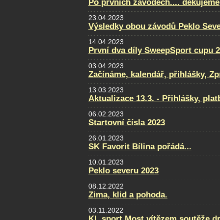
Po prvních závodech.... děkujeme
23.04.2023
Výsledky obou závodů Peklo Sever
14.04.2023
První dva díly SweepSport cupu 
03.04.2023
Začínáme, kalendář, přihlášky, Zpra
13.03.2023
Aktualizace 13.3. - Přihlášky, pla
06.02.2023
Startovní čísla 2023
26.01.2023
SK Favorit Bílina pořádá...
10.01.2023
Peklo severu 2023
08.12.2022
Zima, klid a pohoda.
03.11.2022
KL sport Most vítězem soutěže d