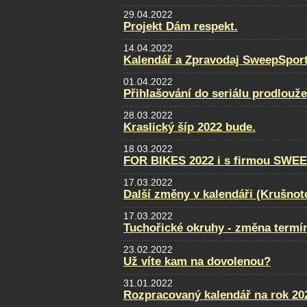
29.04.2022
Projekt Dám respekt.
14.04.2022
Kalendář a Zpravodaj SweepSport
01.04.2022
Přihlašování do seriálu prodlouž
28.03.2022
Kraslický šíp 2022 bude.
18.03.2022
FOR BIKES 2022 i s firmou SWE
17.03.2022
Další změny v kalendáři (Krušnot
17.03.2022
Tuchořické okruhy - změna termí
23.02.2022
Už víte kam na dovolenou?
31.01.2022
Rozpracovaný kalendář na rok 20