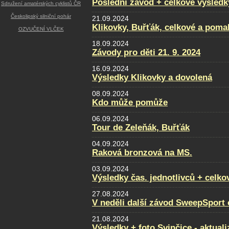
Poslední závod + celkové výsledk
Sdružení amatérských cyklistů ČR
Českolipský silniční pohár
21.09.2024
Klikovky, Buřťák, celkové a poma
OZVUČENÍ VLČEK
18.09.2024
Závody pro děti 21. 9. 2024
16.09.2024
Výsledky Klikovky a dovolená
08.09.2024
Kdo může pomůže
06.09.2024
Tour de Zeleňák, Buřťák
04.09.2024
Raková bronzová na MS.
03.09.2024
Výsledky čas. jednotlivců + celko
27.08.2024
V neděli další závod SweepSport
21.08.2024
Výsledky + foto Svinčice - aktual