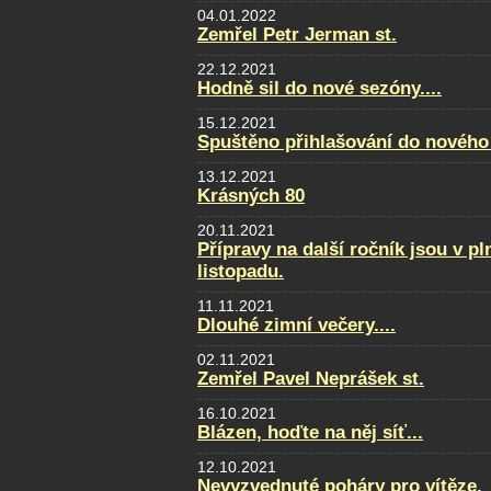
04.01.2022
Zemřel Petr Jerman st.
22.12.2021
Hodně sil do nové sezóny....
15.12.2021
Spuštěno přihlašování do nového
13.12.2021
Krásných 80
20.11.2021
Přípravy na další ročník jsou v p
listopadu.
11.11.2021
Dlouhé zimní večery....
02.11.2021
Zemřel Pavel Neprášek st.
16.10.2021
Blázen, hoďte na něj síť...
12.10.2021
Nevyzvednuté poháry pro vítěze.