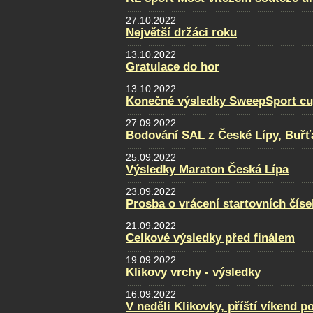
27.10.2022
Největší držáci roku
13.10.2022
Gratulace do hor
13.10.2022
Konečné výsledky SweepSport cup 
27.09.2022
Bodování SAL z České Lípy, Buřť
25.09.2022
Výsledky Maraton Česká Lípa
23.09.2022
Prosba o vrácení startovních číse
21.09.2022
Celkové výsledky před finálem
19.09.2022
Klikovy vrchy - výsledky
16.09.2022
V neděli Klikovky, příští víkend p