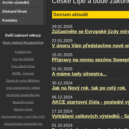
České Lípě a bude zakonč
Archiv výsledků
Diskuzní fórum
Seznam aktualit
Kontakty
29.01.2025
Zúčastněte se Evropské jízdy mír
Další zajmavé odkazy
22.01.2025
Klub cyklistů Roudnických
V únoru Vám představíme nové w
Kraslický šíp
15.01.2025
Přípravy na novou sezónu SweepS
Tour de Zeleňák
Foto Jakub Krása
01.01.2025
A máme tady silvestra...
HOME - fotoclub
Závod do vrchu Měděnec
30.12.2024
Jak na Nový rok, tak po celý rok.
Unie amatérských cyklistů
Jihočeská amatérská liga
06.12.2024
AKCE startovní čísla - poslední v
Moravský pohár
Slezský pohár
17.10.2024
Vyhlášení celkových výsledků - Sp
Chronometr tour - nový člen SAC
Západočeská amatérská liga
01.10.2024