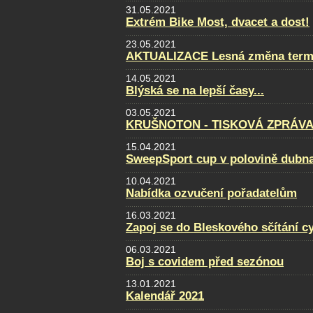
31.05.2021
Extrém Bike Most, dvacet a dost!
23.05.2021
AKTUALIZACE Lesná změna term
14.05.2021
Blýská se na lepší časy...
03.05.2021
KRUŠNOTON - TISKOVÁ ZPRÁVA 
15.04.2021
SweepSport cup v polovině dubn
10.04.2021
Nabídka ozvučení pořadatelům
16.03.2021
Zapoj se do Bleskového sčítání cy
06.03.2021
Boj s covidem před sezónou
13.01.2021
Kalendář 2021