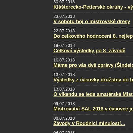
30.07.2018
Klášterecko-Petlerské okruhy - v
23.07.2018
V sobotu boj o mistrovské dresy
22.07.2018
Do celkového hodnocení 8. nejlep
18.07.2018
Celkové výsledky po 8. závodě
16.07.2018
Máme pro vás dvě zprávy (Šindel
13.07.2018
Výsledky z časovky družstev do 
13.07.2018
O víkendu se jede amatérské Mist
09.07.2018
Mistrovství SAL 2018 v časovce j
08.07.2018
Závody v Roudnici minulostí...
04.07.2018