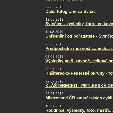
22.08.2019
Další fotografie za Svičic
19.08.2019
Svinčice - výsledky, foto i celkov
11.08.2019
Upřesnění od pořadatele - Svinči
08.08.2019
Předposlední možnost zamíchat po
02.08.2019
Výsledky po 9. závodě, celkově se
30.07.2019
Klášterecko-Petlerské okruhy - f
22.07.2019
KLÁŠTERECKO - PETLERSKÉ OKRU
22.07.2019
Mistrovství ČR amatérských cyklis
10.07.2019
Roudnice, výsledky, foto, mistři...