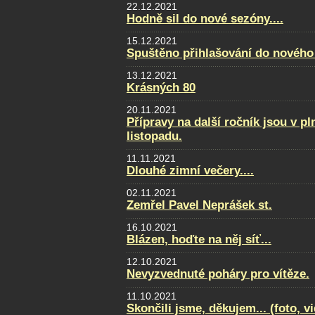
22.12.2021
Hodně sil do nové sezóny....
15.12.2021
Spuštěno přihlašování do nového
13.12.2021
Krásných 80
20.11.2021
Přípravy na další ročník jsou v p
listopadu.
11.11.2021
Dlouhé zimní večery....
02.11.2021
Zemřel Pavel Neprášek st.
16.10.2021
Blázen, hoďte na něj síť...
12.10.2021
Nevyzvednuté poháry pro vítěze.
11.10.2021
Skončili jsme, děkujem... (foto, v