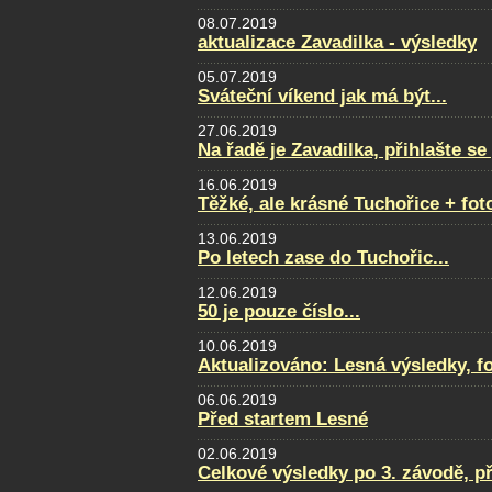
08.07.2019
aktualizace Zavadilka - výsledky
05.07.2019
Sváteční víkend jak má být...
27.06.2019
Na řadě je Zavadilka, přihlašte s
16.06.2019
Těžké, ale krásné Tuchořice + fot
13.06.2019
Po letech zase do Tuchořic...
12.06.2019
50 je pouze číslo...
10.06.2019
Aktualizováno: Lesná výsledky, fot
06.06.2019
Před startem Lesné
02.06.2019
Celkové výsledky po 3. závodě, p