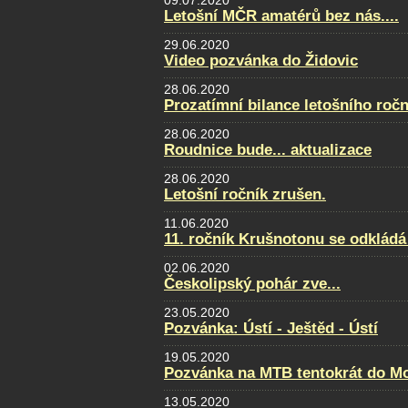
09.07.2020
Letošní MČR amatérů bez nás....
29.06.2020
Video pozvánka do Židovic
28.06.2020
Prozatímní bilance letošního ročn
28.06.2020
Roudnice bude... aktualizace
28.06.2020
Letošní ročník zrušen.
11.06.2020
11. ročník Krušnotonu se odkládá
02.06.2020
Českolipský pohár zve...
23.05.2020
Pozvánka: Ústí - Ještěd - Ústí
19.05.2020
Pozvánka na MTB tentokrát do Mo
13.05.2020