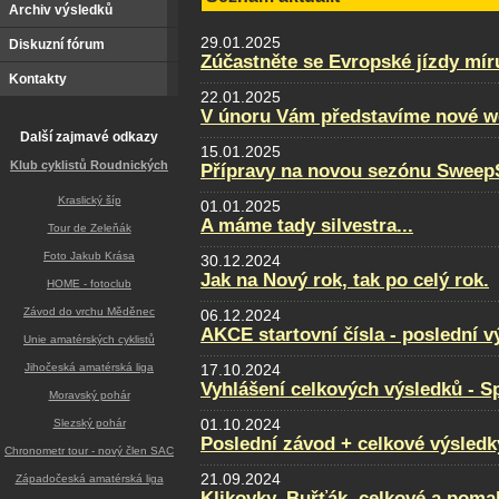
Archiv výsledků
29.01.2025
Diskuzní fórum
Zúčastněte se Evropské jízdy mír
Kontakty
22.01.2025
V únoru Vám představíme nové w
Další zajmavé odkazy
15.01.2025
Klub cyklistů Roudnických
Přípravy na novou sezónu SweepS
Kraslický šíp
01.01.2025
A máme tady silvestra...
Tour de Zeleňák
Foto Jakub Krása
30.12.2024
Jak na Nový rok, tak po celý rok.
HOME - fotoclub
Závod do vrchu Měděnec
06.12.2024
AKCE startovní čísla - poslední v
Unie amatérských cyklistů
Jihočeská amatérská liga
17.10.2024
Vyhlášení celkových výsledků - Sp
Moravský pohár
01.10.2024
Slezský pohár
Poslední závod + celkové výsledk
Chronometr tour - nový člen SAC
21.09.2024
Západočeská amatérská liga
Klikovky, Buřťák, celkové a poma