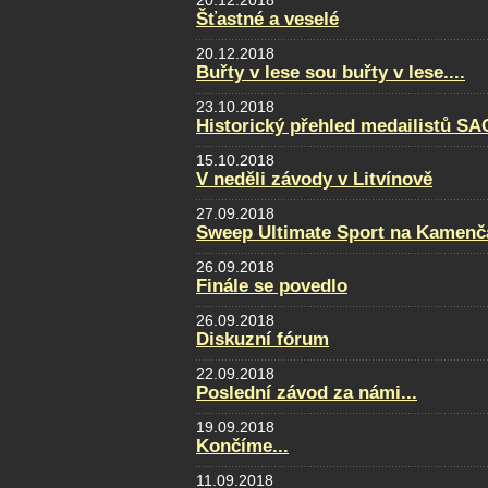
20.12.2018
Šťastné a veselé
20.12.2018
Buřty v lese sou buřty v lese....
23.10.2018
Historický přehled medailistů S
15.10.2018
V neděli závody v Litvínově
27.09.2018
Sweep Ultimate Sport na Kamenčá
26.09.2018
Finále se povedlo
26.09.2018
Diskuzní fórum
22.09.2018
Poslední závod za námi...
19.09.2018
Končíme...
11.09.2018