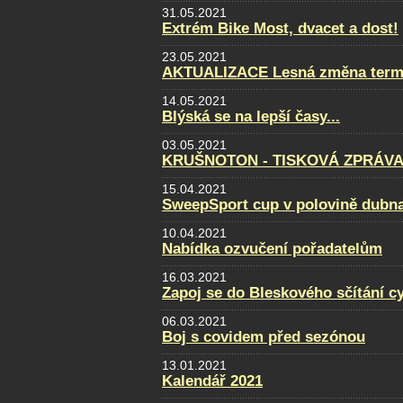
31.05.2021
Extrém Bike Most, dvacet a dost!
23.05.2021
AKTUALIZACE Lesná změna term
14.05.2021
Blýská se na lepší časy...
03.05.2021
KRUŠNOTON - TISKOVÁ ZPRÁVA 
15.04.2021
SweepSport cup v polovině dubn
10.04.2021
Nabídka ozvučení pořadatelům
16.03.2021
Zapoj se do Bleskového sčítání cy
06.03.2021
Boj s covidem před sezónou
13.01.2021
Kalendář 2021