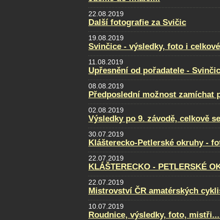
22.08.2019
Další fotografie za Svičic
19.08.2019
Svinčice - výsledky, foto i celkov
11.08.2019
Upřesnění od pořadatele - Svinči
08.08.2019
Předposlední možnost zamíchat po
02.08.2019
Výsledky po 9. závodě, celkově se
30.07.2019
Klášterecko-Petlerské okruhy - f
22.07.2019
KLÁŠTERECKO - PETLERSKÉ OKRU
22.07.2019
Mistrovství ČR amatérských cyklis
10.07.2019
Roudnice, výsledky, foto, mistři...