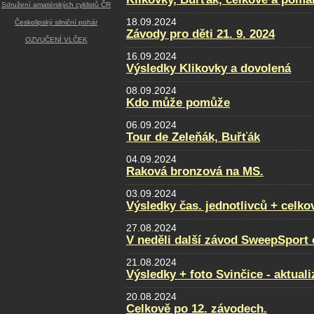
Sdružení amatérských cyklistů ČR
18.09.2024
Českolipský silniční pohár
Závody pro děti 21. 9. 2024
OZVUČENÍ VLČEK
16.09.2024
Výsledky Klikovky a dovolená
08.09.2024
Kdo může pomůže
06.09.2024
Tour de Zeleňák, Buřťák
04.09.2024
Raková bronzová na MS.
03.09.2024
Výsledky čas. jednotlivců + celko
27.08.2024
V neděli další závod SweepSport
21.08.2024
Výsledky + foto Svinčice - aktual
20.08.2024
Celkově po 12. závodech.