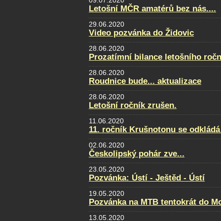
09.07.2020
Letošní MČR amatérů bez nás....
29.06.2020
Video pozvánka do Židovic
28.06.2020
Prozatímní bilance letošního ročn
28.06.2020
Roudnice bude... aktualizace
28.06.2020
Letošní ročník zrušen.
11.06.2020
11. ročník Krušnotonu se odkládá
02.06.2020
Českolipský pohár zve...
23.05.2020
Pozvánka: Ústí - Ještěd - Ústí
19.05.2020
Pozvánka na MTB tentokrát do Mo
13.05.2020