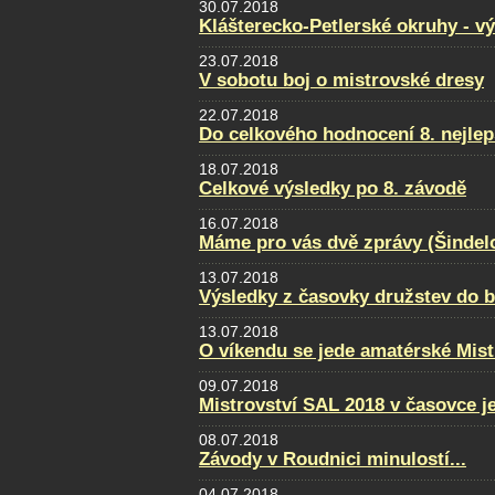
30.07.2018
Klášterecko-Petlerské okruhy - v
23.07.2018
V sobotu boj o mistrovské dresy
22.07.2018
Do celkového hodnocení 8. nejlep
18.07.2018
Celkové výsledky po 8. závodě
16.07.2018
Máme pro vás dvě zprávy (Šindel
13.07.2018
Výsledky z časovky družstev do 
13.07.2018
O víkendu se jede amatérské Mist
09.07.2018
Mistrovství SAL 2018 v časovce j
08.07.2018
Závody v Roudnici minulostí...
04.07.2018