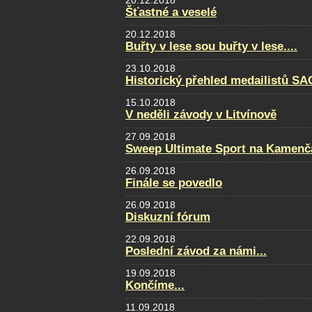
20.12.2018
Šťastné a veselé
20.12.2018
Buřty v lese sou buřty v lese....
23.10.2018
Historický přehled medailistů S
15.10.2018
V neděli závody v Litvínově
27.09.2018
Sweep Ultimate Sport na Kamenčá
26.09.2018
Finále se povedlo
26.09.2018
Diskuzní fórum
22.09.2018
Poslední závod za námi...
19.09.2018
Končíme...
11.09.2018