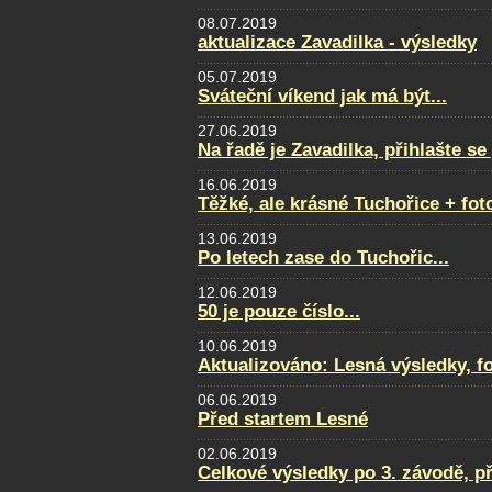
08.07.2019
aktualizace Zavadilka - výsledky
05.07.2019
Sváteční víkend jak má být...
27.06.2019
Na řadě je Zavadilka, přihlašte s
16.06.2019
Těžké, ale krásné Tuchořice + fot
13.06.2019
Po letech zase do Tuchořic...
12.06.2019
50 je pouze číslo...
10.06.2019
Aktualizováno: Lesná výsledky, fot
06.06.2019
Před startem Lesné
02.06.2019
Celkové výsledky po 3. závodě, p