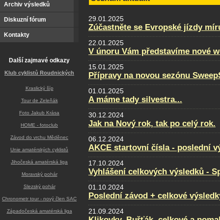
Archiv výsledků
29.01.2025
Diskuzní fórum
Zúčastněte se Evropské jízdy mír
Kontakty
22.01.2025
V únoru Vám představíme nové w
Další zajmavé odkazy
15.01.2025
Klub cyklistů Roudnických
Přípravy na novou sezónu SweepS
Kraslický šíp
01.01.2025
A máme tady silvestra...
Tour de Zeleňák
Foto Jakub Krása
30.12.2024
Jak na Nový rok, tak po celý rok.
HOME - fotoclub
Závod do vrchu Měděnec
06.12.2024
AKCE startovní čísla - poslední v
Unie amatérských cyklistů
Jihočeská amatérská liga
17.10.2024
Vyhlášení celkových výsledků - Sp
Moravský pohár
01.10.2024
Slezský pohár
Poslední závod + celkové výsledk
Chronometr tour - nový člen SAC
21.09.2024
Západočeská amatérská liga
Klikovky, Buřťák, celkové a poma