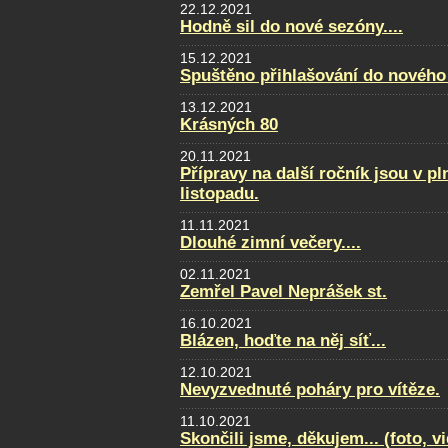
22.12.2021
Hodně sil do nové sezóny....
15.12.2021
Spuštěno přihlašování do nového
13.12.2021
Krásných 80
20.11.2021
Přípravy na další ročník jsou v p
listopadu.
11.11.2021
Dlouhé zimní večery....
02.11.2021
Zemřel Pavel Neprášek st.
16.10.2021
Blázen, hoďte na něj síť...
12.10.2021
Nevyzvednuté poháry pro vítěze.
11.10.2021
Skončili jsme, děkujem... (foto, v