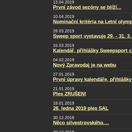
13.04.2019
První závod sezóny se blíží...
10.04.2019
Nominační kritéria na Letní olym
28.03.2019
Sweep sport vystavuje 29. - 31. 
16.03.2019
Kalendář, přihlášky Sweepsport 
04.02.2019
Nový Zpravodaj je na webu
27.01.2019
První úpravy kalendáře, přihlášky
21.01.2019
Ples ZRUŠEN!
18.01.2019
26. ledna 2019 ples SAL
30.12.2018
Něco silvestrovského....