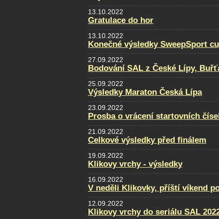
13.10.2022
Gratulace do hor
13.10.2022
Konečné výsledky SweepSport cup 
27.09.2022
Bodování SAL z České Lípy, Buřť
25.09.2022
Výsledky Maraton Česká Lípa
23.09.2022
Prosba o vrácení startovních číse
21.09.2022
Celkové výsledky před finálem
19.09.2022
Klikovy vrchy - výsledky
16.09.2022
V neděli Klikovky, příští víkend p
12.09.2022
Klikovy vrchy do seriálu SAL 202