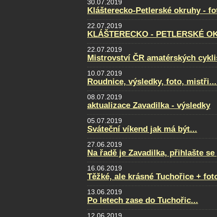
30.07.2019
Klášterecko-Petlerské okruhy - f
22.07.2019
KLÁŠTERECKO - PETLERSKÉ OKRU
22.07.2019
Mistrovství ČR amatérských cyklis
10.07.2019
Roudnice, výsledky, foto, mistři...
08.07.2019
aktualizace Zavadilka - výsledky
05.07.2019
Sváteční víkend jak má být...
27.06.2019
Na řadě je Zavadilka, přihlašte s
16.06.2019
Těžké, ale krásné Tuchořice + fot
13.06.2019
Po letech zase do Tuchořic...
12.06.2019