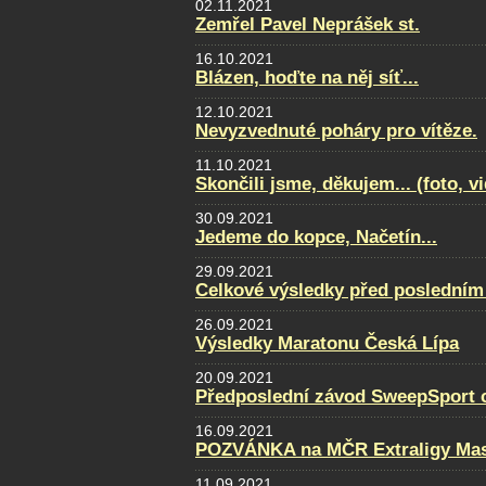
02.11.2021
Zemřel Pavel Neprášek st.
16.10.2021
Blázen, hoďte na něj síť...
12.10.2021
Nevyzvednuté poháry pro vítěze.
11.10.2021
Skončili jsme, děkujem... (foto, v
30.09.2021
Jedeme do kopce, Načetín...
29.09.2021
Celkové výsledky před posledním
26.09.2021
Výsledky Maratonu Česká Lípa
20.09.2021
Předposlední závod SweepSport cu
16.09.2021
POZVÁNKA na MČR Extraligy Maste
11.09.2021