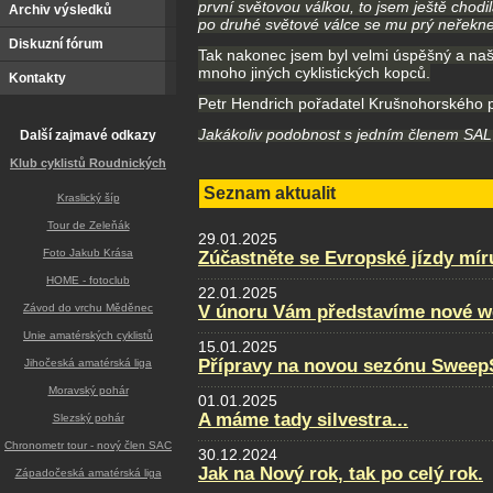
první světovou válkou, to jsem ještě cho
Archiv výsledků
po druhé světové válce se mu prý neřekne j
Diskuzní fórum
Tak nakonec jsem byl velmi úspěšný a naše
mnoho jiných cyklistických kopců.
Kontakty
Petr Hendrich pořadatel Krušnohorského 
Jakákoliv podobnost s jedním členem SAL 
Další zajmavé odkazy
Klub cyklistů Roudnických
Seznam aktualit
Kraslický šíp
Tour de Zeleňák
29.01.2025
Foto Jakub Krása
Zúčastněte se Evropské jízdy mír
HOME - fotoclub
22.01.2025
Závod do vrchu Měděnec
V únoru Vám představíme nové w
Unie amatérských cyklistů
15.01.2025
Přípravy na novou sezónu SweepS
Jihočeská amatérská liga
Moravský pohár
01.01.2025
A máme tady silvestra...
Slezský pohár
Chronometr tour - nový člen SAC
30.12.2024
Jak na Nový rok, tak po celý rok.
Západočeská amatérská liga