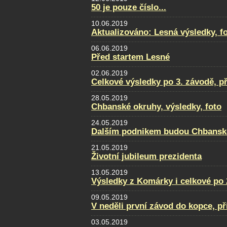
50 je pouze číslo...
10.06.2019
Aktualizováno: Lesná výsledky, fot
06.06.2019
Před startem Lesné
02.06.2019
Celkové výsledky po 3. závodě, p
28.05.2019
Chbanské okruhy, výsledky, foto
24.05.2019
Dalším podnikem budou Chbansk
21.05.2019
Životní jubileum prezidenta
13.05.2019
Výsledky z Komárky i celkové po 
09.05.2019
V neděli první závod do kopce, př
03.05.2019