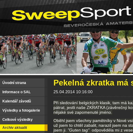
Pekelná zkratka má 
Úvodní strana
25.04.2014 10:16:00
Informace o SAL
Kalendář závodů
Při sledování belgických klasik, tam má k
pátrat, jestli naše ZKRATKA (závěrečný k
Výsledky a fotogalerie
nějaké své zapomenuté jméno.
Celkové výsledky
Oběhl jsem všechny pamětníky v Nové vsi a 
už jsem to chtěl zabalit, narazil jsem na st
Archiv aktualit
jsem ji.
"Guten tag"
odpověděla mi z vesel