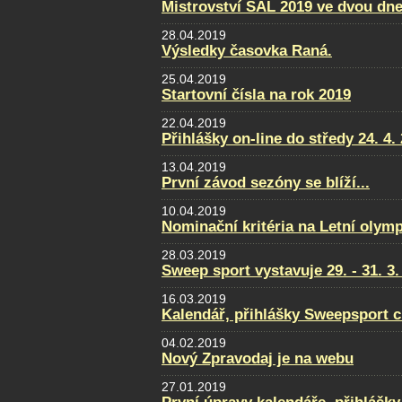
Mistrovství SAL 2019 ve dvou dne
28.04.2019
Výsledky časovka Raná.
25.04.2019
Startovní čísla na rok 2019
22.04.2019
Přihlášky on-line do středy 24. 4.
13.04.2019
První závod sezóny se blíží...
10.04.2019
Nominační kritéria na Letní olym
28.03.2019
Sweep sport vystavuje 29. - 31. 
16.03.2019
Kalendář, přihlášky Sweepsport 
04.02.2019
Nový Zpravodaj je na webu
27.01.2019