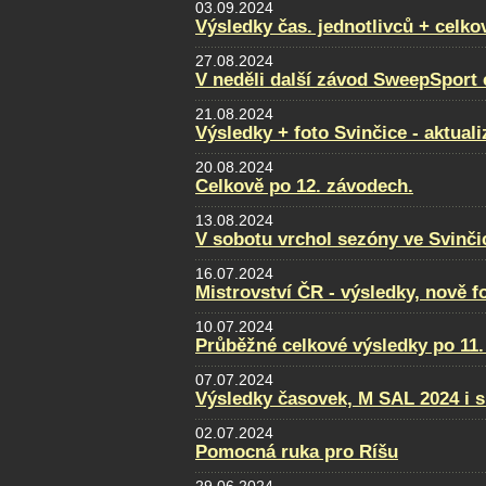
03.09.2024
Výsledky čas. jednotlivců + celko
27.08.2024
V neděli další závod SweepSport
21.08.2024
Výsledky + foto Svinčice - aktual
20.08.2024
Celkově po 12. závodech.
13.08.2024
V sobotu vrchol sezóny ve Svinči
16.07.2024
Mistrovství ČR - výsledky, nově f
10.07.2024
Průběžné celkové výsledky po 11.
07.07.2024
Výsledky časovek, M SAL 2024 i s
02.07.2024
Pomocná ruka pro Ríšu