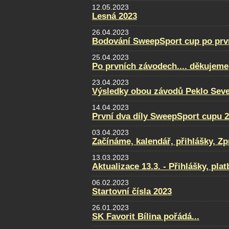
12.05.2023
Lesná 2023
26.04.2023
Bodování SweepSport cup po prv
25.04.2023
Po prvních závodech.... děkujeme
23.04.2023
Výsledky obou závodů Peklo Sever
14.04.2023
První dva díly SweepSport cupu 
03.04.2023
Začínáme, kalendář, přihlášky, Zpra
13.03.2023
Aktualizace 13.3. - Přihlášky, pla
06.02.2023
Startovní čísla 2023
26.01.2023
SK Favorit Bílina pořádá...