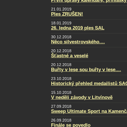
První úpravy kalendáře, přihlášky
21.01.2019
Ples ZRUŠEN!
18.01.2019
26. ledna 2019 ples SAL
30.12.2018
Něco silvestrovského....
20.12.2018
Šťastné a veselé
20.12.2018
Buřty v lese sou buřty v lese....
23.10.2018
Historický přehled medailistů S
15.10.2018
V neděli závody v Litvínově
27.09.2018
Sweep Ultimate Sport na Kamenčá
26.09.2018
Finále se povedlo