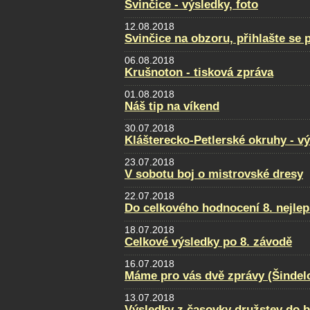
Svinčice - výsledky, foto
12.08.2018
Svinčice na obzoru, přihlašte se 
06.08.2018
Krušnoton - tisková zpráva
01.08.2018
Náš tip na víkend
30.07.2018
Klášterecko-Petlerské okruhy - v
23.07.2018
V sobotu boj o mistrovské dresy
22.07.2018
Do celkového hodnocení 8. nejlep
18.07.2018
Celkové výsledky po 8. závodě
16.07.2018
Máme pro vás dvě zprávy (Šindel
13.07.2018
Výsledky z časovky družstev do 