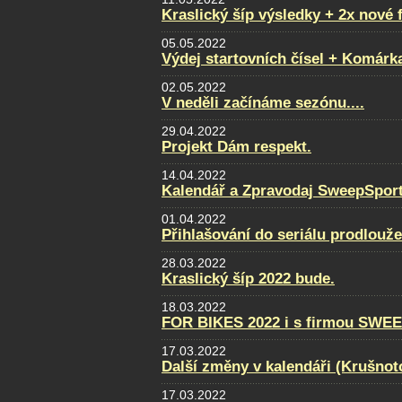
Kraslický šíp výsledky + 2x nové 
05.05.2022
Výdej startovních čísel + Komárk
02.05.2022
V neděli začínáme sezónu....
29.04.2022
Projekt Dám respekt.
14.04.2022
Kalendář a Zpravodaj SweepSport
01.04.2022
Přihlašování do seriálu prodlouž
28.03.2022
Kraslický šíp 2022 bude.
18.03.2022
FOR BIKES 2022 i s firmou SWE
17.03.2022
Další změny v kalendáři (Krušnot
17.03.2022