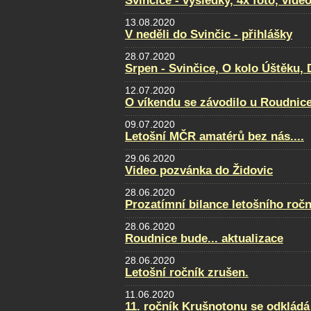
Svinčice - výsledky, 4x foto, video
13.08.2020
V neděli do Svinčic - přihlášky
28.07.2020
Srpen - Svinčice, O kolo Úštěku
12.07.2020
O víkendu se závodilo u Roudnice.
09.07.2020
Letošní MČR amatérů bez nás....
29.06.2020
Video pozvánka do Židovic
28.06.2020
Prozatímní bilance letošního ročn
28.06.2020
Roudnice bude... aktualizace
28.06.2020
Letošní ročník zrušen.
11.06.2020
11. ročník Krušnotonu se odkládá