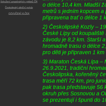
Sdružení amatérských cyklistů ČR
o délce 10,4 km. Mladší 
Českolipský silniční pohár
metrů s jedním kopcem a pr
OZVUČENÍ VLČEK
připravena trať o délce 1 
2) Českolipské Kozly – 1
České Lípy od koupaliště 
závodu je 8,2 km. Starší a
hromadně trasu o délce 2,
pro děti je připraven 1 km
3) Maraton Česká Lípa – 
26.9.2021, tradiční hroma
Českolipska, kořeněný če
trasa měří 72 km, pro juni
pak trasa představuje 56 
okruh přes Sosnovou a Ob
se prezentují i špunti do 1