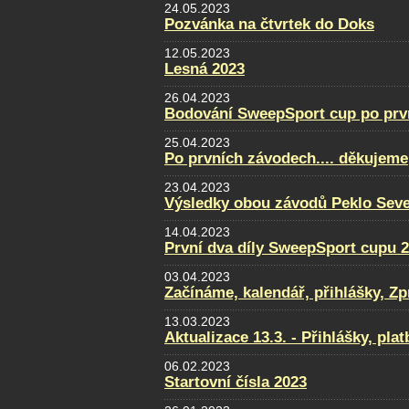
24.05.2023
Pozvánka na čtvrtek do Doks
12.05.2023
Lesná 2023
26.04.2023
Bodování SweepSport cup po prv
25.04.2023
Po prvních závodech.... děkujeme
23.04.2023
Výsledky obou závodů Peklo Sever
14.04.2023
První dva díly SweepSport cupu 
03.04.2023
Začínáme, kalendář, přihlášky, Zpra
13.03.2023
Aktualizace 13.3. - Přihlášky, pla
06.02.2023
Startovní čísla 2023