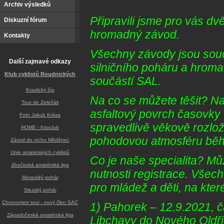
Archiv výsledků
Připravili jsme pro vás d
Diskuzní fórum
hromadný závod.
Kontakty
Všechny závody jsou sou
Další zajmavé odkazy
silničního poháru a hrom
Klub cyklistů Roudnických
součástí SAL.
Kraslický šíp
Na co se můžete těšit? N
Tour de Zeleňák
asfaltový povrch časovky
Foto Jakub Krása
spravedlivě věkově rozlo
HOME - fotoclub
pohodovou atmosféru bě
Závod do vrchu Měděnec
Unie amatérských cyklistů
Co je naše specialita? Mů
Jihočeská amatérská liga
nutnosti registrace. Všec
Moravský pohár
pro mládež a děti, na kter
Slezský pohár
Chronometr tour - nový člen SAC
1) Pahorek – 12.9.2021, 
Západočeská amatérská liga
Libchavy do Nového Oldři