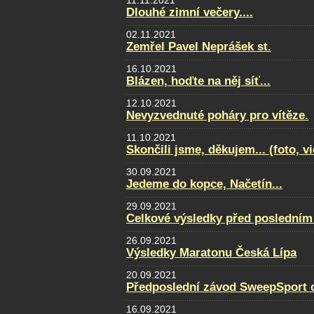
11.11.2021
Dlouhé zimní večery....
02.11.2021
Zemřel Pavel Neprášek st.
16.10.2021
Blázen, hoďte na něj síť...
12.10.2021
Nevyzvednuté poháry pro vítěze.
11.10.2021
Skončili jsme, děkujem... (foto, v
30.09.2021
Jedeme do kopce, Načetín...
29.09.2021
Celkové výsledky před posledním
26.09.2021
Výsledky Maratonu Česká Lípa
20.09.2021
Předposlední závod SweepSport cu
16.09.2021