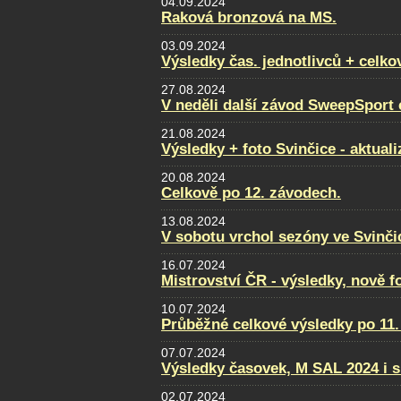
04.09.2024
Raková bronzová na MS.
03.09.2024
Výsledky čas. jednotlivců + celko
27.08.2024
V neděli další závod SweepSport
21.08.2024
Výsledky + foto Svinčice - aktual
20.08.2024
Celkově po 12. závodech.
13.08.2024
V sobotu vrchol sezóny ve Svinči
16.07.2024
Mistrovství ČR - výsledky, nově f
10.07.2024
Průběžné celkové výsledky po 11.
07.07.2024
Výsledky časovek, M SAL 2024 i s
02.07.2024