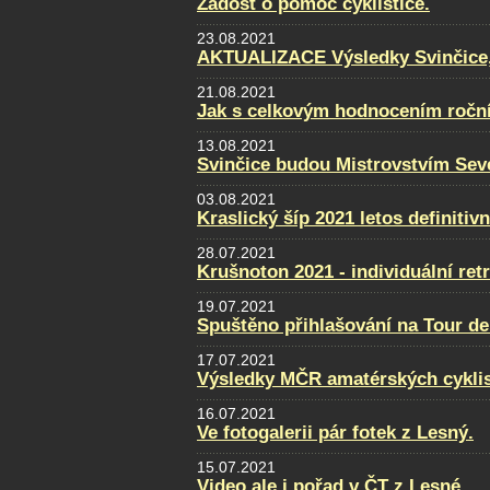
Žádost o pomoc cyklistice.
23.08.2021
AKTUALIZACE Výsledky Svinčice, f
21.08.2021
Jak s celkovým hodnocením ročn
13.08.2021
Svinčice budou Mistrovstvím Sev
03.08.2021
Kraslický šíp 2021 letos definitiv
28.07.2021
Krušnoton 2021 - individuální retr
19.07.2021
Spuštěno přihlašování na Tour de
17.07.2021
Výsledky MČR amatérských cykli
16.07.2021
Ve fotogalerii pár fotek z Lesný.
15.07.2021
Video ale i pořad v ČT z Lesné.