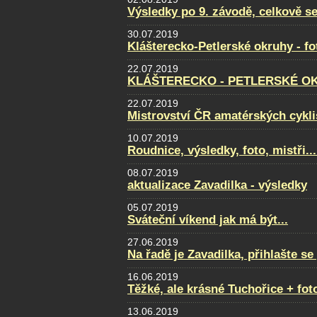
Výsledky po 9. závodě, celkově se
30.07.2019
Klášterecko-Petlerské okruhy - f
22.07.2019
KLÁŠTERECKO - PETLERSKÉ OKRU
22.07.2019
Mistrovství ČR amatérských cyklis
10.07.2019
Roudnice, výsledky, foto, mistři...
08.07.2019
aktualizace Zavadilka - výsledky
05.07.2019
Sváteční víkend jak má být...
27.06.2019
Na řadě je Zavadilka, přihlašte s
16.06.2019
Těžké, ale krásné Tuchořice + fot
13.06.2019