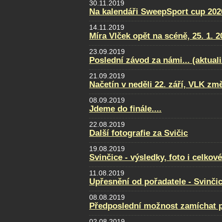
30.11.2019
Na kalendáři SweepSport cup 2020
14.11.2019
Míra Vlček opět na scéně, 25. 1. 2
23.09.2019
Poslední závod za námi... (aktual
21.09.2019
Načetín v neděli 22. září, VLK změ
08.09.2019
Jdeme do finále....
22.08.2019
Další fotografie za Svičic
19.08.2019
Svinčice - výsledky, foto i celkov
11.08.2019
Upřesnění od pořadatele - Svinči
08.08.2019
Předposlední možnost zamíchat po
02.08.2019