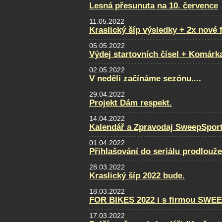
Lesná přesunuta na 10. července
11.05.2022
Kraslický šíp výsledky + 2x nové 
05.05.2022
Výdej startovních čísel + Komárk
02.05.2022
V neděli začínáme sezónu....
29.04.2022
Projekt Dám respekt.
14.04.2022
Kalendář a Zpravodaj SweepSport
01.04.2022
Přihlašování do seriálu prodlouž
28.03.2022
Kraslický šíp 2022 bude.
18.03.2022
FOR BIKES 2022 i s firmou SWE
17.03.2022