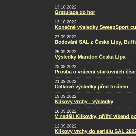
13.10.2022
Gratulace do hor
13.10.2022
Konečné výsledky SweepSport cup 
27.09.2022
Bodování SAL z České Lípy, Buřť
25.09.2022
Výsledky Maraton Česká Lípa
23.09.2022
Prosba o vrácení startovních číse
21.09.2022
Celkové výsledky před finálem
19.09.2022
Klikovy vrchy - výsledky
16.09.2022
V neděli Klikovky, příští víkend p
12.09.2022
Klikovy vrchy do seriálu SAL 202