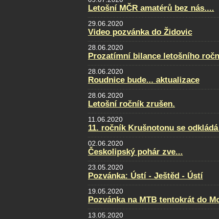
Letošní MČR amatérů bez nás....
29.06.2020
Video pozvánka do Židovic
28.06.2020
Prozatímní bilance letošního ročn
28.06.2020
Roudnice bude... aktualizace
28.06.2020
Letošní ročník zrušen.
11.06.2020
11. ročník Krušnotonu se odkládá
02.06.2020
Českolipský pohár zve...
23.05.2020
Pozvánka: Ústí - Ještěd - Ústí
19.05.2020
Pozvánka na MTB tentokrát do Mo
13.05.2020