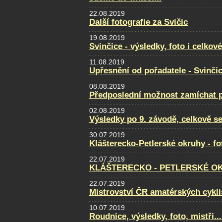
22.08.2019
Další fotografie za Svičic
19.08.2019
Svinčice - výsledky, foto i celkov
11.08.2019
Upřesnění od pořadatele - Svinči
08.08.2019
Předposlední možnost zamíchat po
02.08.2019
Výsledky po 9. závodě, celkově se
30.07.2019
Klášterecko-Petlerské okruhy - f
22.07.2019
KLÁŠTERECKO - PETLERSKÉ OKRU
22.07.2019
Mistrovství ČR amatérských cyklis
10.07.2019
Roudnice, výsledky, foto, mistři...