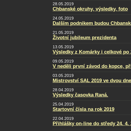
28.05.2019
Chbanské okruhy, výsledky, foto
24.05.2019
Dalším podnikem budou Chbansk
21.05.2019
Životní jubileum prezidenta
13.05.2019
Výsledky z Komárky i celkové po 
09.05.2019
V neděli první závod do kopce, př
03.05.2019
Mistrovství SAL 2019 ve dvou dne
28.04.2019
Výsledky časovka Raná.
25.04.2019
Startovní čísla na rok 2019
22.04.2019
Přihlášky on-line do středy 24. 4.