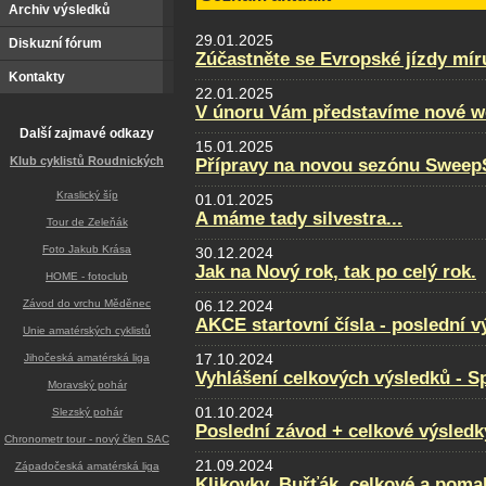
Archiv výsledků
29.01.2025
Diskuzní fórum
Zúčastněte se Evropské jízdy mír
Kontakty
22.01.2025
V únoru Vám představíme nové w
Další zajmavé odkazy
15.01.2025
Klub cyklistů Roudnických
Přípravy na novou sezónu SweepS
Kraslický šíp
01.01.2025
A máme tady silvestra...
Tour de Zeleňák
Foto Jakub Krása
30.12.2024
Jak na Nový rok, tak po celý rok.
HOME - fotoclub
Závod do vrchu Měděnec
06.12.2024
AKCE startovní čísla - poslední v
Unie amatérských cyklistů
17.10.2024
Jihočeská amatérská liga
Vyhlášení celkových výsledků - Sp
Moravský pohár
01.10.2024
Slezský pohár
Poslední závod + celkové výsledk
Chronometr tour - nový člen SAC
21.09.2024
Západočeská amatérská liga
Klikovky, Buřťák, celkové a poma