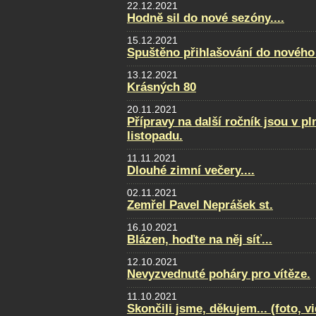
22.12.2021
Hodně sil do nové sezóny....
15.12.2021
Spuštěno přihlašování do nového
13.12.2021
Krásných 80
20.11.2021
Přípravy na další ročník jsou v p
listopadu.
11.11.2021
Dlouhé zimní večery....
02.11.2021
Zemřel Pavel Neprášek st.
16.10.2021
Blázen, hoďte na něj síť...
12.10.2021
Nevyzvednuté poháry pro vítěze.
11.10.2021
Skončili jsme, děkujem... (foto, v