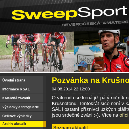
Pozvánka na Krušn
Úvodní strana
04.08.2014 22:12:00
Informace o SAL
O víkendu se koná již pátý ročník n
Kalendář závodů
Krušnotonu. Tentokrát sice není v 
Výsledky a fotogalerie
SAL i ostatní příznivci úzkých plá
jsou srdečně zváni :-). Více na
ofic
Celkové výsledky
Archiv aktualit
Seznam aktualit