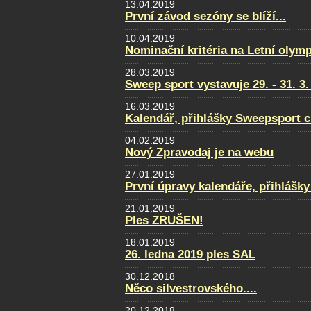
13.04.2019
První závod sezóny se blíží...
10.04.2019
Nominační kritéria na Letní olym
28.03.2019
Sweep sport vystavuje 29. - 31. 
16.03.2019
Kalendář, přihlášky Sweepsport 
04.02.2019
Nový Zpravodaj je na webu
27.01.2019
První úpravy kalendáře, přihlášky
21.01.2019
Ples ZRUŠEN!
18.01.2019
26. ledna 2019 ples SAL
30.12.2018
Něco silvestrovského....
20.12.2018