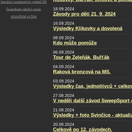
Sdružení amatérských cyklistů ČR
18.09.2024
Českolipský silniční pohár
Závody pro děti 21. 9. 2024
OZVUČENÍ VLČEK
16.09.2024
Výsledky Klikovky a dovolená
08.09.2024
Kdo může pomůže
06.09.2024
Tour de Zeleňák, Buřťák
04.09.2024
Raková bronzová na MS.
03.09.2024
Výsledky čas. jednotlivců + celko
27.08.2024
V neděli další závod SweepSport
21.08.2024
Výsledky + foto Svinčice - aktual
20.08.2024
Celkově po 12. závodech.