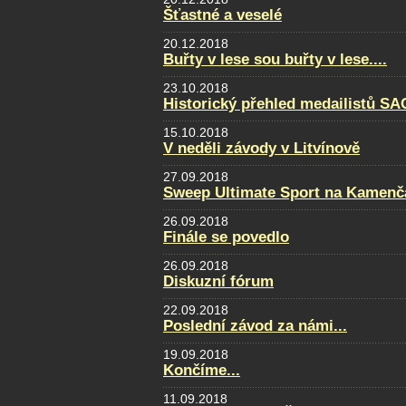
Šťastné a veselé
20.12.2018
Buřty v lese sou buřty v lese....
23.10.2018
Historický přehled medailistů S
15.10.2018
V neděli závody v Litvínově
27.09.2018
Sweep Ultimate Sport na Kamenčá
26.09.2018
Finále se povedlo
26.09.2018
Diskuzní fórum
22.09.2018
Poslední závod za námi...
19.09.2018
Končíme...
11.09.2018