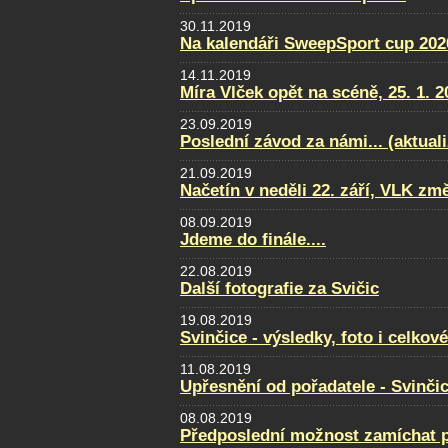
30.11.2019
Na kalendáři SweepSport cup 2020
14.11.2019
Míra Vlček opět na scéně, 25. 1. 2
23.09.2019
Poslední závod za námi... (aktual
21.09.2019
Načetín v neděli 22. září, VLK změ
08.09.2019
Jdeme do finále....
22.08.2019
Další fotografie za Svičic
19.08.2019
Svinčice - výsledky, foto i celkov
11.08.2019
Upřesnění od pořadatele - Svinči
08.08.2019
Předposlední možnost zamíchat po