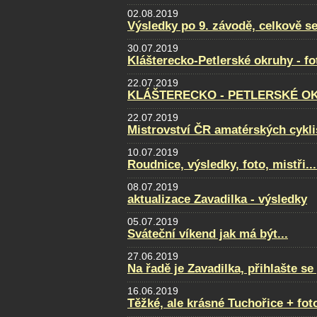
02.08.2019
Výsledky po 9. závodě, celkově se
30.07.2019
Klášterecko-Petlerské okruhy - f
22.07.2019
KLÁŠTERECKO - PETLERSKÉ OKRU
22.07.2019
Mistrovství ČR amatérských cyklis
10.07.2019
Roudnice, výsledky, foto, mistři...
08.07.2019
aktualizace Zavadilka - výsledky
05.07.2019
Sváteční víkend jak má být...
27.06.2019
Na řadě je Zavadilka, přihlašte s
16.06.2019
Těžké, ale krásné Tuchořice + fot