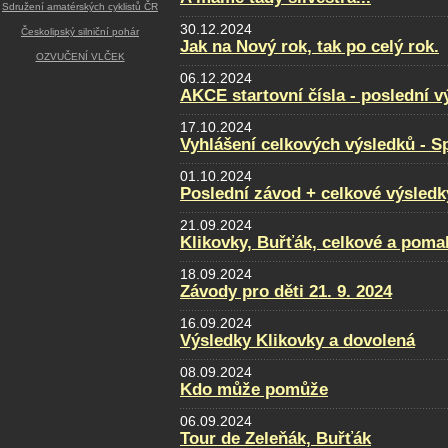
Sdružení amatérských cyklistů ČR
30.12.2024
Českolipský silniční pohár
Jak na Nový rok, tak po celý rok.
OZVUČENÍ VLČEK
06.12.2024
AKCE startovní čísla - poslední v
17.10.2024
Vyhlášení celkových výsledků - Sp
01.10.2024
Poslední závod + celkové výsledk
21.09.2024
Klikovky, Buřťák, celkové a poma
18.09.2024
Závody pro děti 21. 9. 2024
16.09.2024
Výsledky Klikovky a dovolená
08.09.2024
Kdo může pomůže
06.09.2024
Tour de Zeleňák, Buřťák