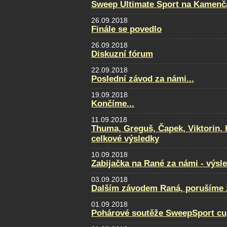
Sweep Ultimate Sport na Kamenčá
26.09.2018
Finále se povedlo
26.09.2018
Diskuzní fórum
22.09.2018
Poslední závod za námi...
19.09.2018
Končíme...
11.09.2018
Thuma, Greguš, Čapek, Viktorin, 
celkové výsledky
10.09.2018
Zabijačka na Rané za námi - výsl
03.09.2018
Dalším závodem Raná, porušíme ž
01.09.2018
Pohárové soutěže SweepSport cu