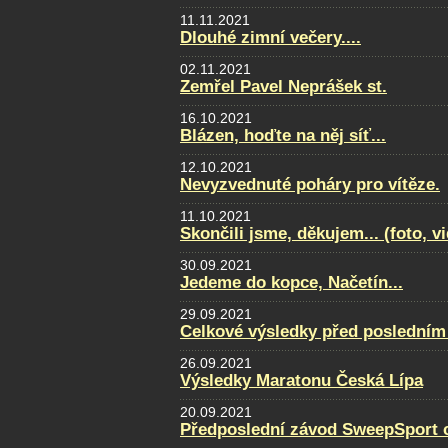
11.11.2021
Dlouhé zimní večery....
02.11.2021
Zemřel Pavel Neprášek st.
16.10.2021
Blázen, hoďte na něj síť...
12.10.2021
Nevyzvednuté poháry pro vítěze.
11.10.2021
Skončili jsme, děkujem... (foto, v
30.09.2021
Jedeme do kopce, Načetín...
29.09.2021
Celkové výsledky před posledním
26.09.2021
Výsledky Maratonu Česká Lípa
20.09.2021
Předposlední závod SweepSport cu