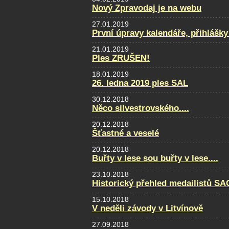
Nový Zpravodaj je na webu
27.01.2019
První úpravy kalendáře, přihlášky
21.01.2019
Ples ZRUŠEN!
18.01.2019
26. ledna 2019 ples SAL
30.12.2018
Něco silvestrovského....
20.12.2018
Šťastné a veselé
20.12.2018
Buřty v lese sou buřty v lese....
23.10.2018
Historický přehled medailistů S
15.10.2018
V neděli závody v Litvínově
27.09.2018