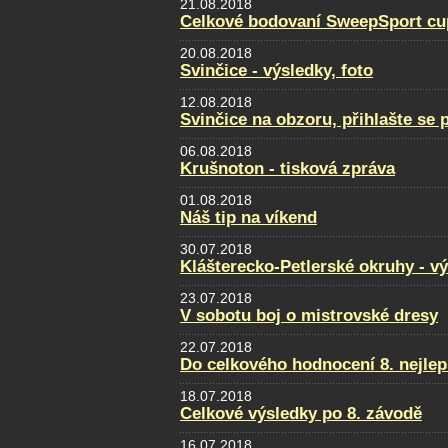
21.08.2018
Celkové bodovaní SweepSport cu
20.08.2018
Svinčice - výsledky, foto
12.08.2018
Svinčice na obzoru, přihlašte se 
06.08.2018
Krušnoton - tisková zpráva
01.08.2018
Náš tip na víkend
30.07.2018
Klášterecko-Petlerské okruhy - v
23.07.2018
V sobotu boj o mistrovské dresy
22.07.2018
Do celkového hodnocení 8. nejlep
18.07.2018
Celkové výsledky po 8. závodě
16.07.2018