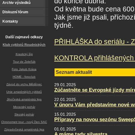
do konce dubna.
Archiv výsledků
Od května bude cena 600,
Diskuzní fórum
Jak jsme již psali, přícho
Kontakty
týdně.
Další zajmavé odkazy
PŘIHLÁŠKA do seriálu - 
Klub cyklistů Roudnických
Kraslický šíp
KONTROLA přihlášených a
Tour de Zeleňák
Foto Jakub Krása
Seznam aktualit
HOME - fotoclub
29.01.2025
Závod do vrchu Měděnec
Zúčastněte se Evropské jízdy mír
Unie amatérských cyklistů
22.01.2025
Jihočeská amatérská liga
V únoru Vám představíme nové w
Moravský pohár
15.01.2025
Slezský pohár
Přípravy na novou sezónu SweepS
Chronometr tour - nový člen SAC
01.01.2025
Západočeská amatérská liga
A máme tady silvestra...