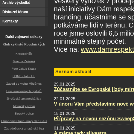
Veškerý výtěžek z prodeje
Archiv výsledků
naší iniciativy Dám respe
Diskuzní fórum
branding, účastníme se spo
Kontakty
potkáváme lidi v terénu. 
roce jsme oslovili 6,5 mili
Další zajmavé odkazy
minimálně stejný počet.
Klub cyklistů Roudnických
Více na:
www.damrespekt
Kraslický šíp
Tour de Zeleňák
Foto Jakub Krása
Seznam aktualit
HOME - fotoclub
29.01.2025
Závod do vrchu Měděnec
Zúčastněte se Evropské jízdy mír
Unie amatérských cyklistů
22.01.2025
Jihočeská amatérská liga
V únoru Vám představíme nové w
Moravský pohár
15.01.2025
Slezský pohár
Přípravy na novou sezónu SweepS
Chronometr tour - nový člen SAC
01.01.2025
Západočeská amatérská liga
A máme tady silvestra...