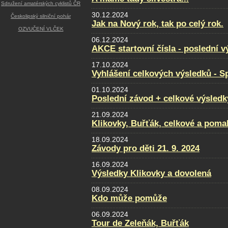
Sdružení amatérských cyklistů ČR
30.12.2024
Českolipský silniční pohár
Jak na Nový rok, tak po celý rok.
OZVUČENÍ VLČEK
06.12.2024
AKCE startovní čísla - poslední v
17.10.2024
Vyhlášení celkových výsledků - Sp
01.10.2024
Poslední závod + celkové výsledk
21.09.2024
Klikovky, Buřťák, celkové a poma
18.09.2024
Závody pro děti 21. 9. 2024
16.09.2024
Výsledky Klikovky a dovolená
08.09.2024
Kdo může pomůže
06.09.2024
Tour de Zeleňák, Buřťák