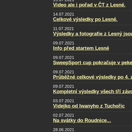
Video ale i pořad v ČT z Lesné.
14.07.2021
Celkové výsledky po Lesné.
11.07.2021
Výsledky a fotografie z Lesný jso
09.07.2021
Info před startem Lesné
09.07.2021
SweepSport cup pokračuje v pek
09.07.2021
Průběžné celkové výsledky po 4. 
09.07.2021
Kompletní výsledky všech tří zá
03.07.2021
Videjko od Iwanyho z Tuchořic
02.07.2021
Na svátky do Roudnice...
28.06.2021