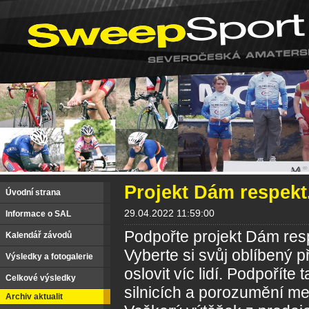
Projekt Dám respekt
Úvodní strana
29.04.2022 11:59:00
Informace o SAL
Podpořte projekt Dám res
Kalendář závodů
Vyberte si svůj oblíbený 
Výsledky a fotogalerie
oslovit víc lidí. Podpoříte t
Celkové výsledky
silnicích a porozumění mez
Archiv aktualit