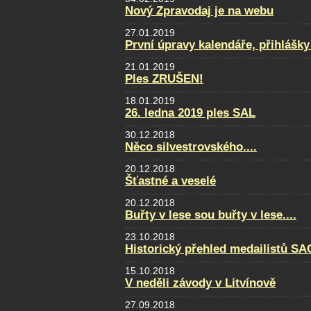
Nový Zpravodaj je na webu
27.01.2019
První úpravy kalendáře, přihlášky
21.01.2019
Ples ZRUŠEN!
18.01.2019
26. ledna 2019 ples SAL
30.12.2018
Něco silvestrovského....
20.12.2018
Šťastné a veselé
20.12.2018
Buřty v lese sou buřty v lese....
23.10.2018
Historický přehled medailistů S
15.10.2018
V neděli závody v Litvínově
27.09.2018