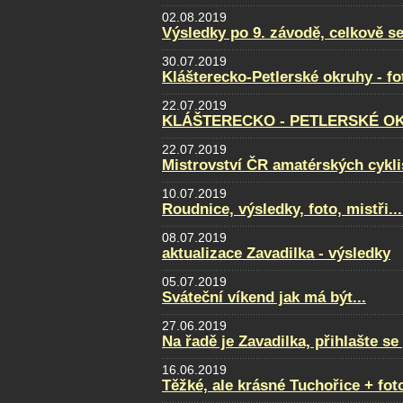
02.08.2019
Výsledky po 9. závodě, celkově se
30.07.2019
Klášterecko-Petlerské okruhy - f
22.07.2019
KLÁŠTERECKO - PETLERSKÉ OKRU
22.07.2019
Mistrovství ČR amatérských cyklis
10.07.2019
Roudnice, výsledky, foto, mistři...
08.07.2019
aktualizace Zavadilka - výsledky
05.07.2019
Sváteční víkend jak má být...
27.06.2019
Na řadě je Zavadilka, přihlašte s
16.06.2019
Těžké, ale krásné Tuchořice + fot