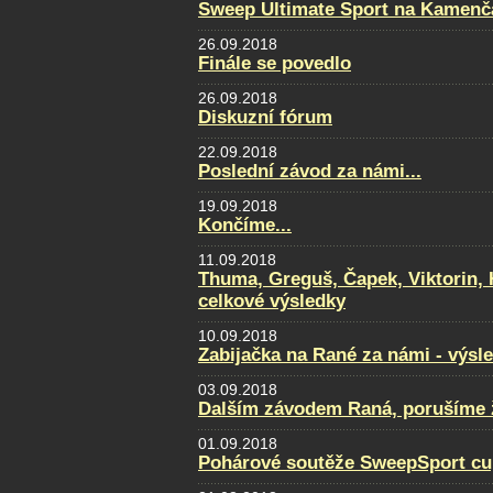
Sweep Ultimate Sport na Kamenčá
26.09.2018
Finále se povedlo
26.09.2018
Diskuzní fórum
22.09.2018
Poslední závod za námi...
19.09.2018
Končíme...
11.09.2018
Thuma, Greguš, Čapek, Viktorin, 
celkové výsledky
10.09.2018
Zabijačka na Rané za námi - výsl
03.09.2018
Dalším závodem Raná, porušíme ž
01.09.2018
Pohárové soutěže SweepSport cu