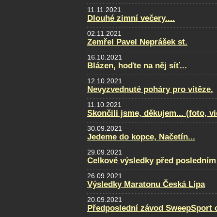
11.11.2021
Dlouhé zimní večery....
02.11.2021
Zemřel Pavel Neprášek st.
16.10.2021
Blázen, hoďte na něj síť...
12.10.2021
Nevyzvednuté poháry pro vítěze.
11.10.2021
Skončili jsme, děkujem... (foto, v
30.09.2021
Jedeme do kopce, Načetín...
29.09.2021
Celkové výsledky před posledním
26.09.2021
Výsledky Maratonu Česká Lípa
20.09.2021
Předposlední závod SweepSport cu