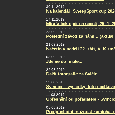
30.11.2019
Na kalendáři SweepSport cup 2020
14.11.2019
Míra Vlček opět na scéně, 25. 1. 2
23.09.2019
Poslední závod za námi... (aktual
21.09.2019
Načetín v neděli 22. září, VLK změ
08.09.2019
Jdeme do finále....
22.08.2019
Další fotografie za Svičic
19.08.2019
Svinčice - výsledky, foto i celkov
11.08.2019
Upřesnění od pořadatele - Svinči
08.08.2019
Předposlední možnost zamíchat po