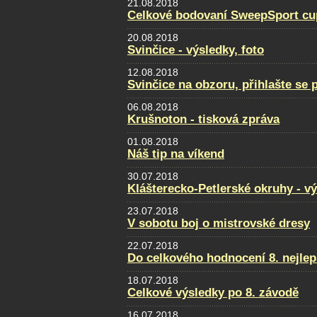
21.08.2018
Celkové bodovaní SweepSport cu
20.08.2018
Svinčice - výsledky, foto
12.08.2018
Svinčice na obzoru, přihlašte se 
06.08.2018
Krušnoton - tisková zpráva
01.08.2018
Náš tip na víkend
30.07.2018
Klášterecko-Petlerské okruhy - v
23.07.2018
V sobotu boj o mistrovské dresy
22.07.2018
Do celkového hodnocení 8. nejlep
18.07.2018
Celkové výsledky po 8. závodě
16.07.2018