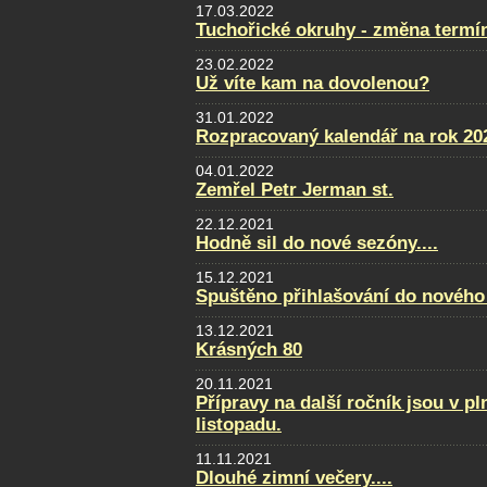
17.03.2022
Tuchořické okruhy - změna termí
23.02.2022
Už víte kam na dovolenou?
31.01.2022
Rozpracovaný kalendář na rok 20
04.01.2022
Zemřel Petr Jerman st.
22.12.2021
Hodně sil do nové sezóny....
15.12.2021
Spuštěno přihlašování do nového
13.12.2021
Krásných 80
20.11.2021
Přípravy na další ročník jsou v p
listopadu.
11.11.2021
Dlouhé zimní večery....