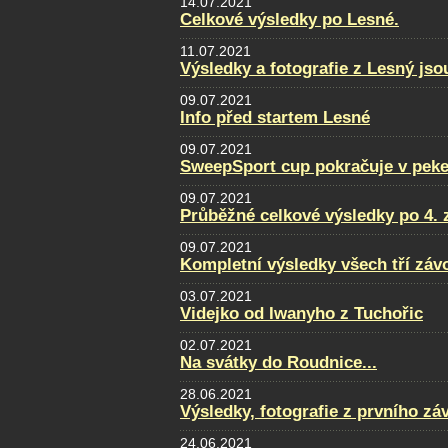
14.07.2021
Celkové výsledky po Lesné.
11.07.2021
Výsledky a fotografie z Lesný jso
09.07.2021
Info před startem Lesné
09.07.2021
SweepSport cup pokračuje v pek
09.07.2021
Průběžné celkové výsledky po 4. 
09.07.2021
Kompletní výsledky všech tří zá
03.07.2021
Videjko od Iwanyho z Tuchořic
02.07.2021
Na svátky do Roudnice...
28.06.2021
Výsledky, fotografie z prvního zá
24.06.2021