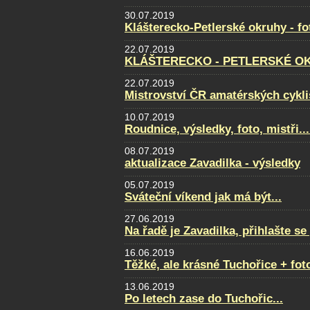
30.07.2019
Klášterecko-Petlerské okruhy - f
22.07.2019
KLÁŠTERECKO - PETLERSKÉ OKRU
22.07.2019
Mistrovství ČR amatérských cyklis
10.07.2019
Roudnice, výsledky, foto, mistři...
08.07.2019
aktualizace Zavadilka - výsledky
05.07.2019
Sváteční víkend jak má být...
27.06.2019
Na řadě je Zavadilka, přihlašte s
16.06.2019
Těžké, ale krásné Tuchořice + fot
13.06.2019
Po letech zase do Tuchořic...