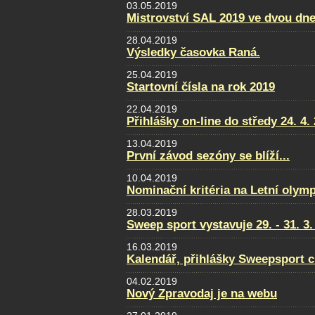
03.05.2019
Mistrovství SAL 2019 ve dvou dne
28.04.2019
Výsledky časovka Raná.
25.04.2019
Startovní čísla na rok 2019
22.04.2019
Přihlášky on-line do středy 24. 4.
13.04.2019
První závod sezóny se blíží...
10.04.2019
Nominační kritéria na Letní olym
28.03.2019
Sweep sport vystavuje 29. - 31. 
16.03.2019
Kalendář, přihlášky Sweepsport 
04.02.2019
Nový Zpravodaj je na webu