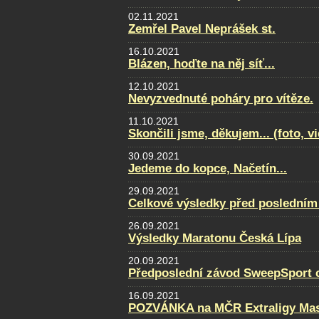
02.11.2021
Zemřel Pavel Neprášek st.
16.10.2021
Blázen, hoďte na něj síť...
12.10.2021
Nevyzvednuté poháry pro vítěze.
11.10.2021
Skončili jsme, děkujem... (foto, v
30.09.2021
Jedeme do kopce, Načetín...
29.09.2021
Celkové výsledky před posledním
26.09.2021
Výsledky Maratonu Česká Lípa
20.09.2021
Předposlední závod SweepSport cu
16.09.2021
POZVÁNKA na MČR Extraligy Maste