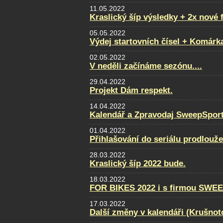
11.05.2022
Kraslický šíp výsledky + 2x nové 
05.05.2022
Výdej startovních čísel + Komárk
02.05.2022
V neděli začínáme sezónu....
29.04.2022
Projekt Dám respekt.
14.04.2022
Kalendář a Zpravodaj SweepSport
01.04.2022
Přihlašování do seriálu prodlouž
28.03.2022
Kraslický šíp 2022 bude.
18.03.2022
FOR BIKES 2022 i s firmou SWE
17.03.2022
Další změny v kalendáři (Krušnot