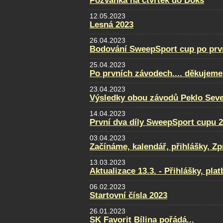
Pozvánka na čtvrtek do Doks
12.05.2023
Lesná 2023
26.04.2023
Bodování SweepSport cup po prv
25.04.2023
Po prvních závodech.... děkujeme
23.04.2023
Výsledky obou závodů Peklo Sever
14.04.2023
První dva díly SweepSport cupu 
03.04.2023
Začínáme, kalendář, přihlášky, Zpra
13.03.2023
Aktualizace 13.3. - Přihlášky, pla
06.02.2023
Startovní čísla 2023
26.01.2023
SK Favorit Bílina pořádá...