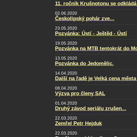
11. ročník Krušnotonu se odkládá
02.06.2020
Českolipský pohár zve...
23.05.2020
Pozvánka: Ústí - Ještěd - Ústí
19.05.2020
Pozvánka na MTB tentokrát do Mo
13.05.2020
Pozvánka do Jedomělic.
14.04.2020
Další na řadě je Velká cena města
08.04.2020
Výzva pro členy SAL
01.04.2020
Druhý závod seriálu zrušen...
22.03.2020
Zemřel Petr Hejduk
22.03.2020