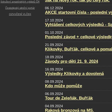
Jak na Nový rok, tak po celý rok.
Sdružení amatérských cyklistů ČR
06.12.2024
Českolipský silniční pohár
AKCE startovní čísla - poslední v
OZVUČENÍ VLČEK
17.10.2024
Vyhlášení celkových výsledků - Sp
01.10.2024
Poslední závod + celkové výsledk
21.09.2024
Klikovky, Buřťák, celkové a poma
18.09.2024
Závody pro děti 21. 9. 2024
16.09.2024
Výsledky Klikovky a dovolená
08.09.2024
Kdo může pomůže
06.09.2024
Tour de Zeleňák, Buřťák
04.09.2024
Raková bronzová na MS.