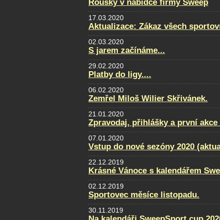
Roušky v nabídce firmy Sweep
17.03.2020
Aktualizace: Zákaz všech sportovn
02.03.2020
S jarem začínáme...
29.02.2020
Platby do ligy....
06.02.2020
Zemřel Miloš Wilier Skřivánek.
21.01.2020
Zpravodaj, přihlášky a první akce
07.01.2020
Vstup do nové sezóny 2020 (aktua
22.12.2019
Krásné Vánoce s kalendářem Swe
02.12.2019
Sportovec měsíce listopadu.
30.11.2019
Na kalendáři SweepSport cup 2020