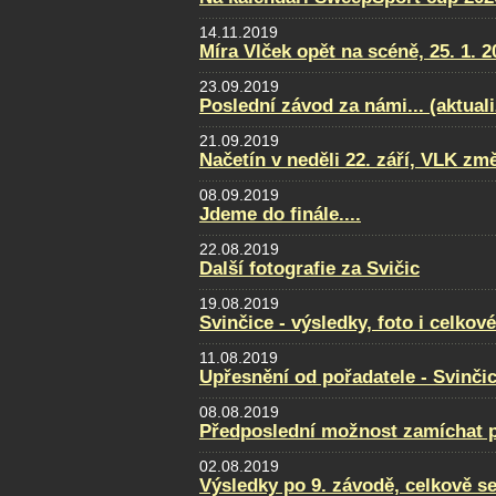
14.11.2019
Míra Vlček opět na scéně, 25. 1. 2
23.09.2019
Poslední závod za námi... (aktual
21.09.2019
Načetín v neděli 22. září, VLK změ
08.09.2019
Jdeme do finále....
22.08.2019
Další fotografie za Svičic
19.08.2019
Svinčice - výsledky, foto i celkov
11.08.2019
Upřesnění od pořadatele - Svinči
08.08.2019
Předposlední možnost zamíchat po
02.08.2019
Výsledky po 9. závodě, celkově se