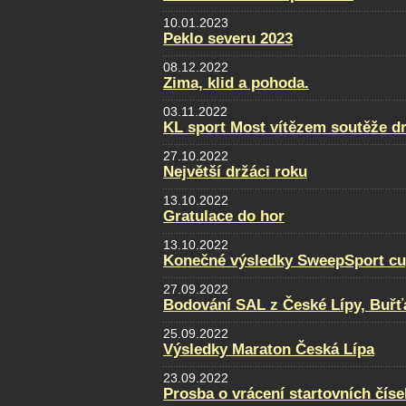
10.01.2023
Peklo severu 2023
08.12.2022
Zima, klid a pohoda.
03.11.2022
KL sport Most vítězem soutěže d
27.10.2022
Největší držáci roku
13.10.2022
Gratulace do hor
13.10.2022
Konečné výsledky SweepSport cup 
27.09.2022
Bodování SAL z České Lípy, Buřť
25.09.2022
Výsledky Maraton Česká Lípa
23.09.2022
Prosba o vrácení startovních číse