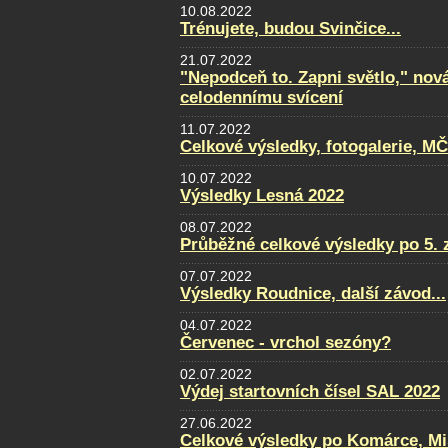
10.08.2022
Trénujete, budou Svinčice...
21.07.2022
"Nepodceň to. Zapni světlo," nov
celodennímu svícení
11.07.2022
Celkové výsledky, fotogalerie, M
10.07.2022
Výsledky Lesná 2022
08.07.2022
Průběžné celkové výsledky po 5. 
07.07.2022
Výsledky Roudnice, další závod...
04.07.2022
Červenec - vrchol sezóny?
02.07.2022
Výdej startovních čísel SAL 2022
27.06.2022
Celkové výsledky po Komárce, Mi