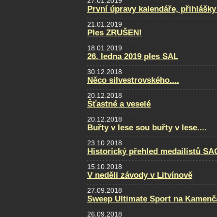
27.01.2019
První úpravy kalendáře, přihlášky
21.01.2019
Ples ZRUŠEN!
18.01.2019
26. ledna 2019 ples SAL
30.12.2018
Něco silvestrovského....
20.12.2018
Šťastné a veselé
20.12.2018
Buřty v lese sou buřty v lese....
23.10.2018
Historický přehled medailistů S
15.10.2018
V neděli závody v Litvínově
27.09.2018
Sweep Ultimate Sport na Kamenčá
26.09.2018