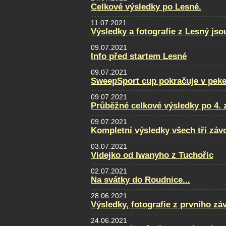
Celkové výsledky po Lesné.
11.07.2021
Výsledky a fotografie z Lesný jso
09.07.2021
Info před startem Lesné
09.07.2021
SweepSport cup pokračuje v pek
09.07.2021
Průběžné celkové výsledky po 4. 
09.07.2021
Kompletní výsledky všech tří zá
03.07.2021
Videjko od Iwanyho z Tuchořic
02.07.2021
Na svátky do Roudnice...
28.06.2021
Výsledky, fotografie z prvního zá
24.06.2021