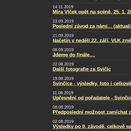
14.11.2019
Míra Vlček opět na scéně, 25. 1. 2
23.09.2019
Poslední závod za námi... (aktual
21.09.2019
Načetín v neděli 22. září, VLK změ
08.09.2019
Jdeme do finále....
22.08.2019
Další fotografie za Svičic
19.08.2019
Svinčice - výsledky, foto i celkov
11.08.2019
Upřesnění od pořadatele - Svinči
08.08.2019
Předposlední možnost zamíchat po
02.08.2019
Výsledky po 9. závodě, celkově se