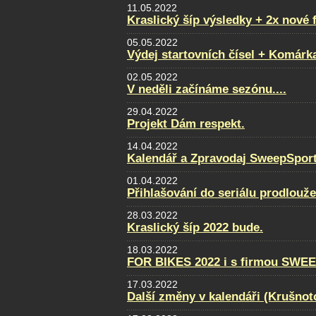
11.05.2022
Kraslický šíp výsledky + 2x nové 
05.05.2022
Výdej startovních čísel + Komárk
02.05.2022
V neděli začínáme sezónu....
29.04.2022
Projekt Dám respekt.
14.04.2022
Kalendář a Zpravodaj SweepSport
01.04.2022
Přihlašování do seriálu prodlouž
28.03.2022
Kraslický šíp 2022 bude.
18.03.2022
FOR BIKES 2022 i s firmou SWE
17.03.2022
Další změny v kalendáři (Krušnot