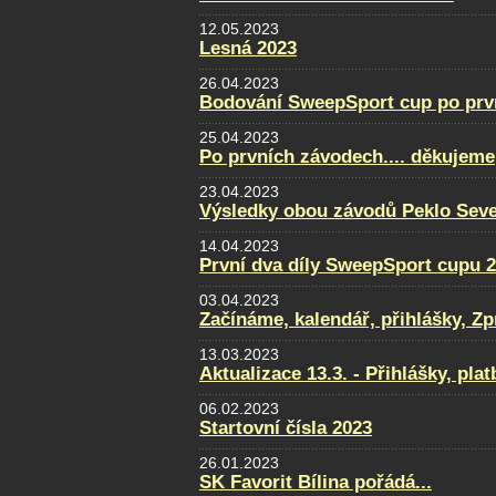
12.05.2023
Lesná 2023
26.04.2023
Bodování SweepSport cup po prv
25.04.2023
Po prvních závodech.... děkujeme
23.04.2023
Výsledky obou závodů Peklo Sever
14.04.2023
První dva díly SweepSport cupu 
03.04.2023
Začínáme, kalendář, přihlášky, Zpra
13.03.2023
Aktualizace 13.3. - Přihlášky, pla
06.02.2023
Startovní čísla 2023
26.01.2023
SK Favorit Bílina pořádá...