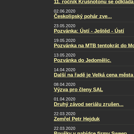
11. ročník Krušnotonu se odkládá
02.06.2020
Českolipský pohár zve...
23.05.2020
Pozvánka: Ústí - Ještěd - Ústí
19.05.2020
Pozvánka na MTB tentokrát do Mo
13.05.2020
Pozvánka do Jedomělic.
14.04.2020
Další na řadě je Velká cena města
08.04.2020
Výzva pro členy SAL
01.04.2020
Druhý závod seriálu zrušen...
22.03.2020
Zemřel Petr Hejduk
22.03.2020
Roušky v nabídce firmy Sweep