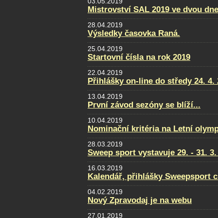
03.05.2019
Mistrovství SAL 2019 ve dvou dne
28.04.2019
Výsledky časovka Raná.
25.04.2019
Startovní čísla na rok 2019
22.04.2019
Přihlášky on-line do středy 24. 4.
13.04.2019
První závod sezóny se blíží...
10.04.2019
Nominační kritéria na Letní olym
28.03.2019
Sweep sport vystavuje 29. - 31. 
16.03.2019
Kalendář, přihlášky Sweepsport 
04.02.2019
Nový Zpravodaj je na webu
27.01.2019