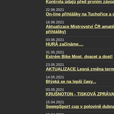
Kontrola údajů před prvním závo
22.06.2021
On-line přihlášky na Tuchořice a
16.06.2021
Aktualizace Mistrovství ČR amatér
přihlášky)
03.06.2021
HURÁ začínáme....
31.05.2021
Extrém Bike Most, dvacet a dost!
23.05.2021
AKTUALIZACE Lesná změna term
14.05.2021
Blýská se na lepší časy...
03.05.2021
KRUŠNOTON - TISKOVÁ ZPRÁVA 
15.04.2021
SweepSport cup v polovině dubn