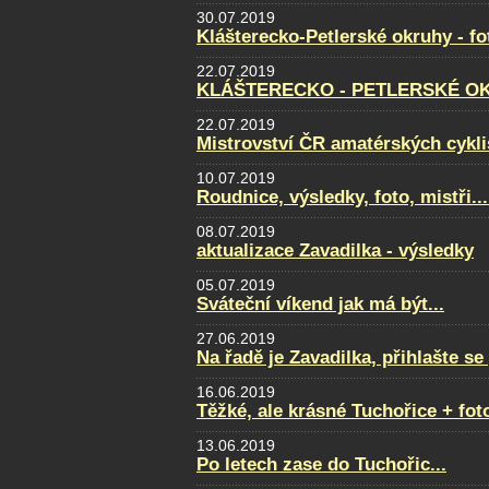
30.07.2019
Klášterecko-Petlerské okruhy - f
22.07.2019
KLÁŠTERECKO - PETLERSKÉ OKRU
22.07.2019
Mistrovství ČR amatérských cyklis
10.07.2019
Roudnice, výsledky, foto, mistři...
08.07.2019
aktualizace Zavadilka - výsledky
05.07.2019
Sváteční víkend jak má být...
27.06.2019
Na řadě je Zavadilka, přihlašte s
16.06.2019
Těžké, ale krásné Tuchořice + fot
13.06.2019
Po letech zase do Tuchořic...