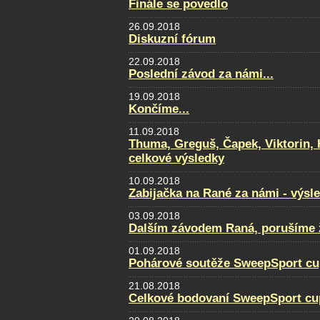
Finále se povedlo
26.09.2018
Diskuzní fórum
22.09.2018
Poslední závod za námi...
19.09.2018
Končíme...
11.09.2018
Thuma, Greguš, Čapek, Viktorin, 
celkové výsledky
10.09.2018
Zabijačka na Rané za námi - výsl
03.09.2018
Dalším závodem Raná, porušíme ž
01.09.2018
Pohárové soutěže SweepSport cu
21.08.2018
Celkové bodovaní SweepSport cu