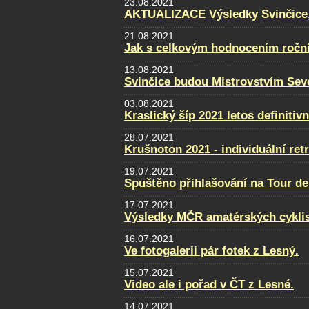
23.08.2021
AKTUALIZACE Výsledky Svinčice, f
21.08.2021
Jak s celkovým hodnocením ročn
13.08.2021
Svinčice budou Mistrovstvím Sev
03.08.2021
Kraslický šíp 2021 letos definitiv
28.07.2021
Krušnoton 2021 - individuální retr
19.07.2021
Spuštěno přihlašování na Tour de
17.07.2021
Výsledky MČR amatérských cykli
16.07.2021
Ve fotogalerii pár fotek z Lesný.
15.07.2021
Video ale i pořad v ČT z Lesné.
14.07.2021