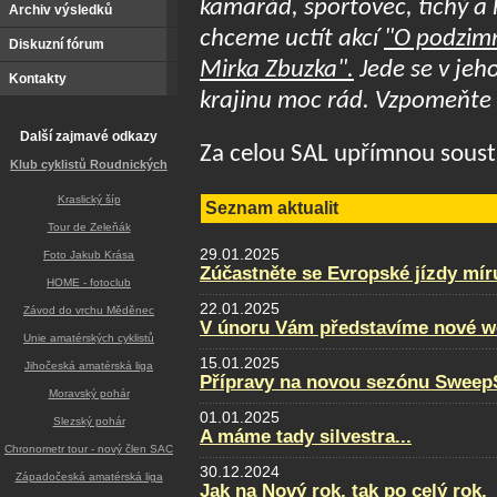
kamarád, sportovec, tichý a
Archiv výsledků
chceme uctít akcí
"O podzimn
Diskuzní fórum
Mirka Zbuzka"
.
Jede se v jeho
Kontakty
krajinu moc rád. Vzpomeňte n
Další zajmavé odkazy
Za celou SAL upřímnou soust
Klub cyklistů Roudnických
Kraslický šíp
Seznam aktualit
Tour de Zeleňák
29.01.2025
Foto Jakub Krása
Zúčastněte se Evropské jízdy mír
HOME - fotoclub
22.01.2025
Závod do vrchu Měděnec
V únoru Vám představíme nové w
Unie amatérských cyklistů
15.01.2025
Jihočeská amatérská liga
Přípravy na novou sezónu SweepS
Moravský pohár
01.01.2025
Slezský pohár
A máme tady silvestra...
Chronometr tour - nový člen SAC
30.12.2024
Západočeská amatérská liga
Jak na Nový rok, tak po celý rok.