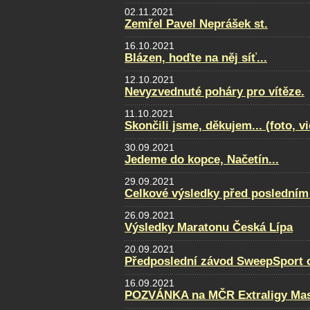
02.11.2021
Zemřel Pavel Neprášek st.
16.10.2021
Blázen, hoďte na něj síť...
12.10.2021
Nevyzvednuté poháry pro vítěze.
11.10.2021
Skončili jsme, děkujem... (foto, v
30.09.2021
Jedeme do kopce, Načetín...
29.09.2021
Celkové výsledky před posledním
26.09.2021
Výsledky Maratonu Česká Lípa
20.09.2021
Předposlední závod SweepSport cu
16.09.2021
POZVÁNKA na MČR Extraligy Maste