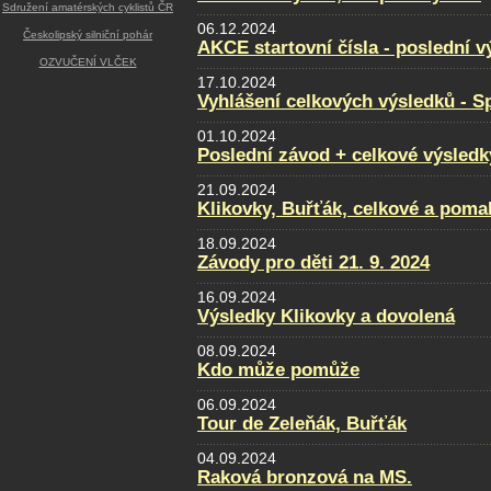
Sdružení amatérských cyklistů ČR
06.12.2024
Českolipský silniční pohár
AKCE startovní čísla - poslední v
OZVUČENÍ VLČEK
17.10.2024
Vyhlášení celkových výsledků - Sp
01.10.2024
Poslední závod + celkové výsledk
21.09.2024
Klikovky, Buřťák, celkové a poma
18.09.2024
Závody pro děti 21. 9. 2024
16.09.2024
Výsledky Klikovky a dovolená
08.09.2024
Kdo může pomůže
06.09.2024
Tour de Zeleňák, Buřťák
04.09.2024
Raková bronzová na MS.