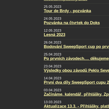
25.05.2023
Tour de Brdy - pozvánka
24.05.2023
Pozvánka na čtvrtek do Doks
12.05.2023
Lesná 2023
26.04.2023
Bodování SweepSport cup po prv
25.04.2023
Po prvních závodech.... děkujeme
23.04.2023
Výsledky obou závodů Peklo Sever
14.04.2023
První dva díly SweepSport cupu 
03.04.2023
Začínáme, kalendář, přihlášky, Zpra
13.03.2023
Aktualizace 13.3. - Přihlášky, pla