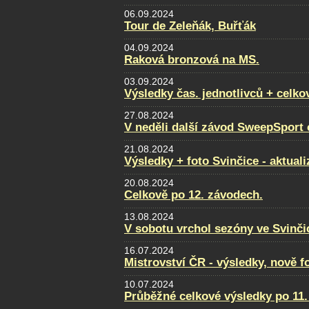
06.09.2024
Tour de Zeleňák, Buřťák
04.09.2024
Raková bronzová na MS.
03.09.2024
Výsledky čas. jednotlivců + celko
27.08.2024
V neděli další závod SweepSport
21.08.2024
Výsledky + foto Svinčice - aktual
20.08.2024
Celkově po 12. závodech.
13.08.2024
V sobotu vrchol sezóny ve Svinči
16.07.2024
Mistrovství ČR - výsledky, nově f
10.07.2024
Průběžné celkové výsledky po 11.