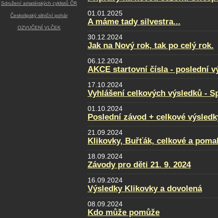
Sdružení amatérských cyklistů ČR
01.01.2025
Českolipský silniční pohár
A máme tady silvestra...
OZVUČENÍ VLČEK
30.12.2024
Jak na Nový rok, tak po celý rok.
06.12.2024
AKCE startovní čísla - poslední v
17.10.2024
Vyhlášení celkových výsledků - Sp
01.10.2024
Poslední závod + celkové výsledk
21.09.2024
Klikovky, Buřťák, celkové a poma
18.09.2024
Závody pro děti 21. 9. 2024
16.09.2024
Výsledky Klikovky a dovolená
08.09.2024
Kdo může pomůže