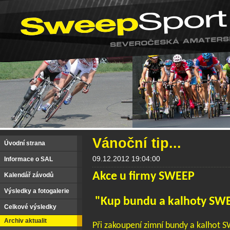
Vánoční tip...
Úvodní strana
09.12.2012 19:04:00
Informace o SAL
Akce u firmy SWEEP
Kalendář závodů
Výsledky a fotogalerie
"Kup bundu a kalhoty SW
Celkové výsledky
Archiv aktualit
Při zakoupení zimní bundy a kalhot SW