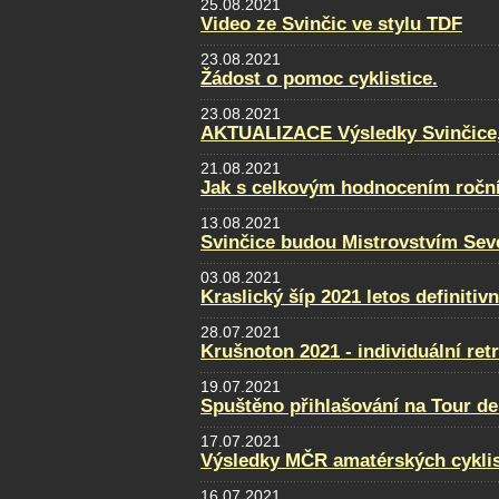
25.08.2021
Video ze Svinčic ve stylu TDF
23.08.2021
Žádost o pomoc cyklistice.
23.08.2021
AKTUALIZACE Výsledky Svinčice, f
21.08.2021
Jak s celkovým hodnocením ročn
13.08.2021
Svinčice budou Mistrovstvím Sev
03.08.2021
Kraslický šíp 2021 letos definitiv
28.07.2021
Krušnoton 2021 - individuální retr
19.07.2021
Spuštěno přihlašování na Tour de
17.07.2021
Výsledky MČR amatérských cykli
16.07.2021