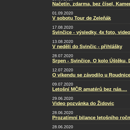
Načetín, zdarma, bez čísel, Kamen
01.09.2020
V sobotu Tour de Zeleňák
17.08.2020
Svinčice - výsledky, 4x foto, video
13.08.2020
V neděli do Svinčic - přihlášky
28.07.2020
Srpen - Svinčice, O kolo Úštěku
12.07.2020
O víkendu se závodilo u Roudnice.
09.07.2020
Letošní MČR amatérů bez nás....
29.06.2020
Video pozvánka do Židovic
28.06.2020
Prozatímní bilance letošního ročn
28.06.2020