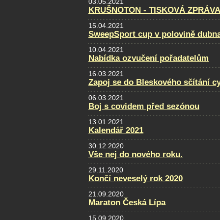
03.05.2021
KRUŠNOTON - TISKOVÁ ZPRÁVA 
15.04.2021
SweepSport cup v polovině dubn
10.04.2021
Nabídka ozvučení pořadatelům
16.03.2021
Zapoj se do Bleskového sčítání cy
06.03.2021
Boj s covidem před sezónou
13.01.2021
Kalendář 2021
30.12.2020
Vše nej do nového roku.
29.11.2020
Končí neveselý rok 2020
21.09.2020
Maraton Česká Lípa
15.09.2020