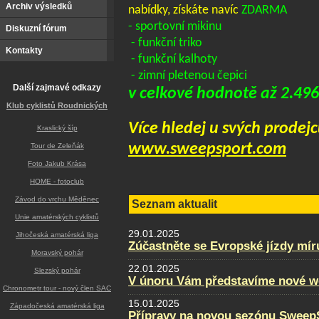
Archiv výsledků
nabídky, získáte navíc
ZDARMA
- sportovní mikinu
Diskuzní fórum
- funkční triko
Kontakty
- funkční kalhoty
- zimní pletenou čepici
Další zajmavé odkazy
v celkové hodnotě až 2.496
Klub cyklistů Roudnických
Více hledej u svých prodej
Kraslický šíp
www.sweepsport.com
Tour de Zeleňák
Foto Jakub Krása
HOME - fotoclub
Závod do vrchu Měděnec
Seznam aktualit
Unie amatérských cyklistů
29.01.2025
Jihočeská amatérská liga
Zúčastněte se Evropské jízdy mír
Moravský pohár
22.01.2025
Slezský pohár
V únoru Vám představíme nové w
Chronometr tour - nový člen SAC
15.01.2025
Západočeská amatérská liga
Přípravy na novou sezónu SweepS