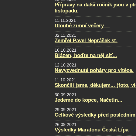
Přípravy na další ročník jsou v p
listopadu.
11.11.2021
Dlouhé zimní večery....
02.11.2021
Zemřel Pavel Neprášek st.
16.10.2021
Blázen, hoďte na něj síť...
12.10.2021
Nevyzvednuté poháry pro vítěze.
11.10.2021
Skončili jsme, děkujem... (foto, v
30.09.2021
Jedeme do kopce, Načetín...
29.09.2021
Celkové výsledky před posledním
26.09.2021
Výsledky Maratonu Česká Lípa