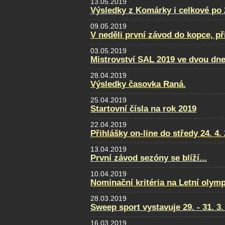
13.05.2019
Výsledky z Komárky i celkové po 
09.05.2019
V neděli první závod do kopce, př
03.05.2019
Mistrovství SAL 2019 ve dvou dne
28.04.2019
Výsledky časovka Raná.
25.04.2019
Startovní čísla na rok 2019
22.04.2019
Přihlášky on-line do středy 24. 4.
13.04.2019
První závod sezóny se blíží...
10.04.2019
Nominační kritéria na Letní olym
28.03.2019
Sweep sport vystavuje 29. - 31. 
16.03.2019