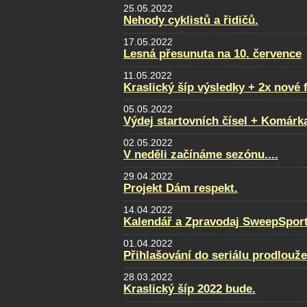
25.05.2022
Nehody cyklistů a řidičů.
17.05.2022
Lesná přesunuta na 10. července
11.05.2022
Kraslický šíp výsledky + 2x nové 
05.05.2022
Výdej startovních čísel + Komárk
02.05.2022
V neděli začínáme sezónu....
29.04.2022
Projekt Dám respekt.
14.04.2022
Kalendář a Zpravodaj SweepSport
01.04.2022
Přihlašování do seriálu prodlouž
28.03.2022
Kraslický šíp 2022 bude.