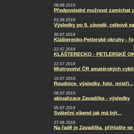
08.08.2019
Předposlední možnost zamíchat po
02.08.2019
Výsledky po 9. závodě, celkově se
30.07.2019
Klášterecko-Petlerské okruhy - f
22.07.2019
KLÁŠTERECKO - PETLERSKÉ OKRU
22.07.2019
Mistrovství ČR amatérských cyklis
10.07.2019
Roudnice, výsledky, foto, mistři...
08.07.2019
aktualizace Zavadilka - výsledky
05.07.2019
Sváteční víkend jak má být...
27.06.2019
Na řadě je Zavadilka, přihlašte s