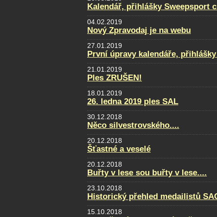
Kalendář, přihlášky Sweepsport 
04.02.2019
Nový Zpravodaj je na webu
27.01.2019
První úpravy kalendáře, přihlášky
21.01.2019
Ples ZRUŠEN!
18.01.2019
26. ledna 2019 ples SAL
30.12.2018
Něco silvestrovského....
20.12.2018
Šťastné a veselé
20.12.2018
Buřty v lese sou buřty v lese....
23.10.2018
Historický přehled medailistů S
15.10.2018