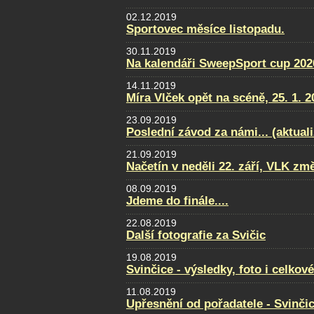
02.12.2019
Sportovec měsíce listopadu.
30.11.2019
Na kalendáři SweepSport cup 2020
14.11.2019
Míra Vlček opět na scéně, 25. 1. 2
23.09.2019
Poslední závod za námi... (aktual
21.09.2019
Načetín v neděli 22. září, VLK změ
08.09.2019
Jdeme do finále....
22.08.2019
Další fotografie za Svičic
19.08.2019
Svinčice - výsledky, foto i celkov
11.08.2019
Upřesnění od pořadatele - Svinči